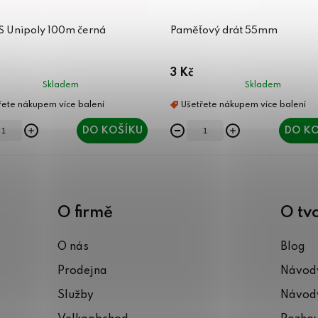
ES Unipoly 100m černá
Paměťový drát 55mm
3 Kč
Skladem
Skladem
DO KOŠÍKU
DO KO
O firmě
O tv
O nás
Blog
Prodejna
Návody
Služby
Návody