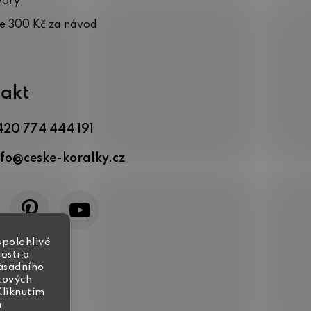
vory
te 300 Kč za návod
akt
420 774 444 191
nfo
@
ceske-koralky.cz
spolehlivé
osti a
zásadního
tových
Kliknutím
h