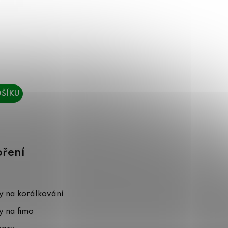
ŠÍKU
oření
 na korálkování
 na fimo