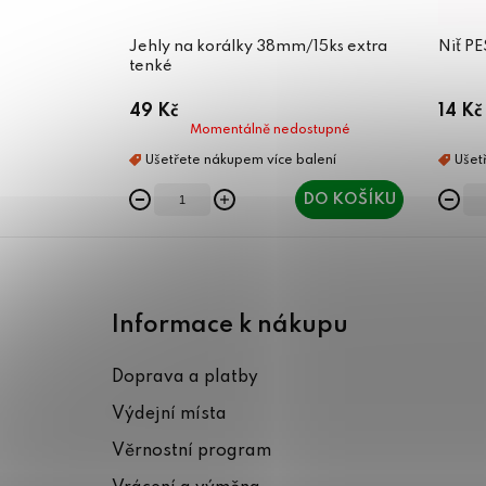
Jehly na korálky 38mm/15ks extra
Niť P
tenké
49 Kč
14 Kč
Momentálně nedostupné
DO KOŠÍKU
Z
á
Informace k nákupu
p
Doprava a platby
a
Výdejní místa
t
Věrnostní program
í