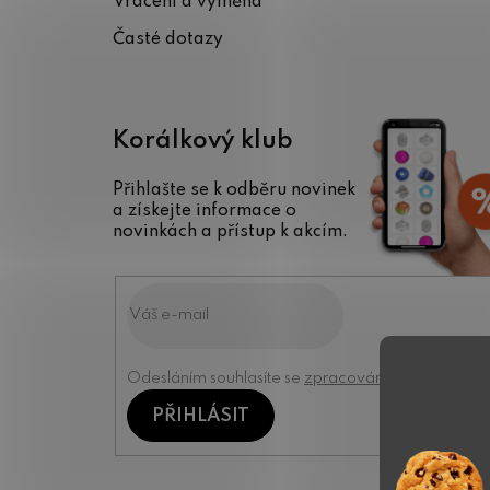
Vrácení a výměna
Časté dotazy
Korálkový klub
Přihlašte se k odběru novinek
a získejte informace o
novinkách a přístup k akcím.
Odesláním souhlasíte se
zpracováním osobních úd
PŘIHLÁSIT