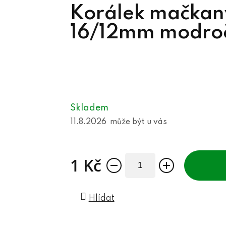
Korálek mačka
16/12mm modro
Skladem
11.8.2026
1 Kč
Měrná cena:
Hlídat