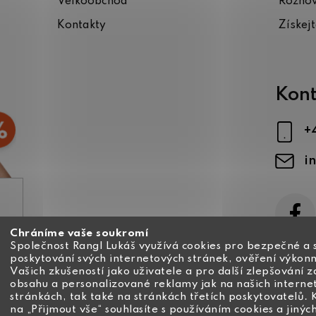
Velkoobchod
Rozho
Kontakty
Získej
Kont
+
i
Chráníme vaše soukromí
ajů
Společnost Rangl Lukáš využívá cookies pro bezpečné a 
poskytování svých internetových stránek, ověření výkonn
Vašich zkušeností jako uživatele a pro další zlepšování 
obsahu a personalizované reklamy jak na našich interne
stránkách, tak také na stránkách třetích poskytovatelů. 
na „Přijmout vše“ souhlasíte s používáním cookies a jinýc