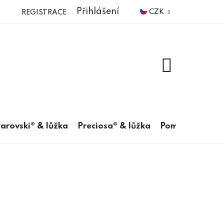
Přihlášení
CZK
REGISTRACE
NÁKUPNÍ
KOŠÍK
arovski® & lůžka
Preciosa® & lůžka
Pomůcky