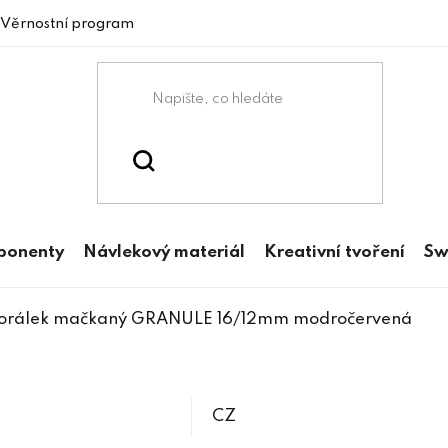
Věrnostní program
mponenty
Návlekový materiál
Kreativní tvoření
Sw
orálek mačkaný GRANULE 16/12mm modročervená
CZ