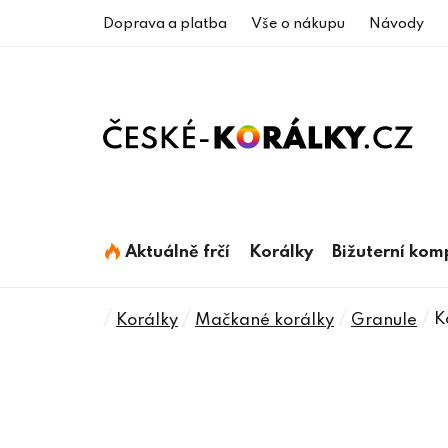
Přejít
Doprava a platba
Vše o nákupu
Návody
na
obsah
Aktuálně frčí
Korálky
Bižuterní ko
Domů
/
/
/
/
K
Korálky
Mačkané korálky
Granule