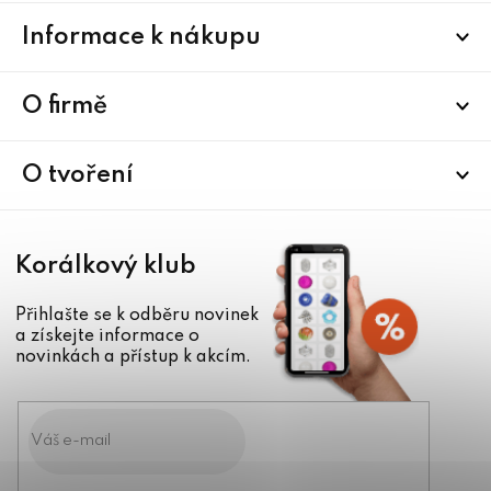
Z
Informace k nákupu
á
p
a
O firmě
t
í
O tvoření
Korálkový klub
Přihlašte se k odběru novinek
a získejte informace o
novinkách a přístup k akcím.