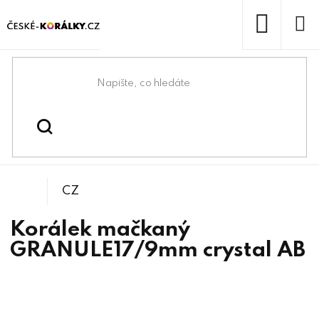
Přejít
na
obsah
NÁKUP
KOŠÍK
Domů
/
/
/
Granule
Korálky
Mačkané korálky
CZ
Korálek mačkaný
GRANULE17/9mm crystal AB