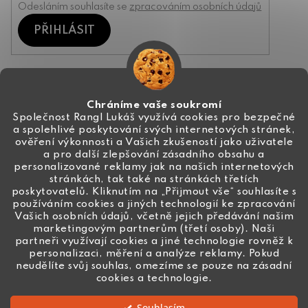
Odesláním souhlasíte se
zpracováním osobních údajů
PŘIHLÁSIT
Kontakt
Chráníme vaše soukromí
Společnost Rangl Lukáš využívá cookies pro bezpečné
a spolehlivé poskytování svých internetových stránek,
+420 774 444 191
ověření výkonnosti a Vašich zkušeností jako uživatele
a pro další zlepšování zásadního obsahu a
info
@
ceske-koralky.cz
personalizované reklamy jak na našich internetových
stránkách, tak také na stránkách třetích
poskytovatelů. Kliknutím na „Přijmout vše“ souhlasíte s
používáním cookies a jiných technologií ke zpracování
Vašich osobních údajů, včetně jejich předávání našim
marketingovým partnerům (třetí osoby). Naši
partneři využívají cookies a jiné technologie rovněž k
personalizaci, měření a analýze reklamy. Pokud
neudělíte svůj souhlas, omezíme se pouze na zásadní
cookies a technologie.