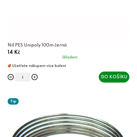
Niť PES Unipoly 100m černá
14 Kč
Skladem
DO KOŠÍKU
Tip