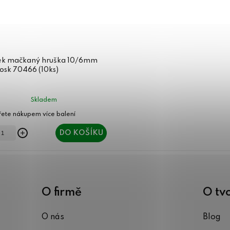
ek mačkaný hruška 10/6mm
osk 70466 (10ks)
Skladem
DO KOŠÍKU
O firmě
O tv
O nás
Blog