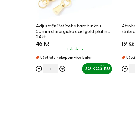
Adjustační řetízek s karabinkou
Afroh
50mm chirurgická ocel gold plating
stříbr
24kt
46 Kč
19 Kč
Skladem
DO KOŠÍKU