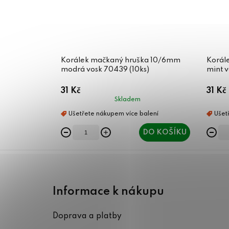
Korálek mačkaný hruška 10/6mm
Korál
modrá vosk 70439 (10ks)
mint v
31 Kč
31 Kč
Skladem
DO KOŠÍKU
Z
á
Informace k nákupu
p
Doprava a platby
a