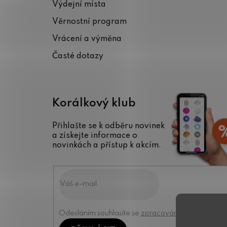
Výdejní místa
t
Věrnostní program
í
Vrácení a výměna
Časté dotazy
Korálkový klub
Přihlašte se k odběru novinek
a získejte informace o
novinkách a přístup k akcím.
Odesláním souhlasíte se
zpracováním osobních úd