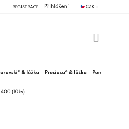
Přihlášení
CZK
REGISTRACE
NÁKUPNÍ
KOŠÍK
arovski® & lůžka
Preciosa® & lůžka
Pomůcky
400 (10ks)