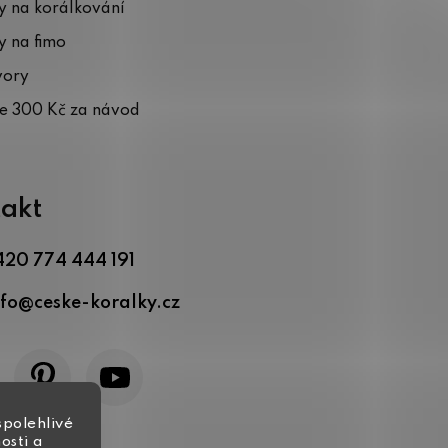
 na korálkování
 na fimo
vory
te 300 Kč za návod
akt
420 774 444 191
nfo
@
ceske-koralky.cz
spolehlivé
osti a