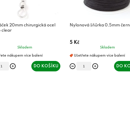
áček 20mm chirurgická ocel
Nylonová šňůrka 0,5mm čern
o clear
5 Kč
Skladem
Skladem
DO KOŠÍKU
DO KO