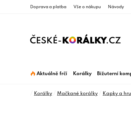
Přejít
Doprava a platba
Vše o nákupu
Návody
na
obsah
Aktuálně frčí
Korálky
Bižuterní ko
Domů
/
/
/
Korálky
Mačkané korálky
Kapky a hru