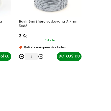
á
Bavlněná šňůra voskovaná 0,7mm
šedá
3 Kč
Skladem
ŠÍKU
DO KOŠÍKU