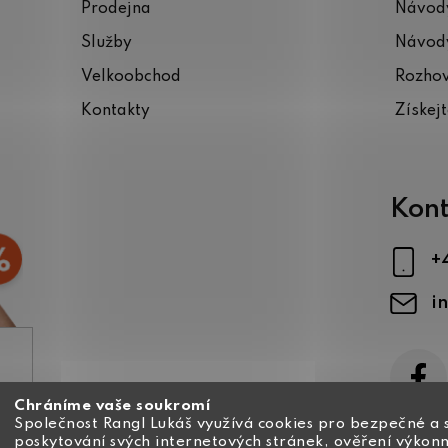
Prodejna
Návody
Služby
Návody
Velkoobchod
Rozho
Kontakty
Získej
Kont
+
i
Chráníme vaše soukromí
ajů
Společnost Rangl Lukáš využívá cookies pro bezpečné a 
poskytování svých internetových stránek, ověření výkonn