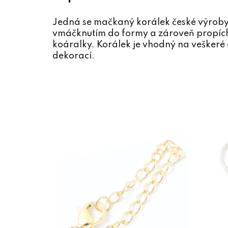
Jedná se mačkaný korálek české výroby 
vmáčknutím do formy a zároveň propíchn
koáralky. Korálek je vhodný na veškeré d
dekorací.