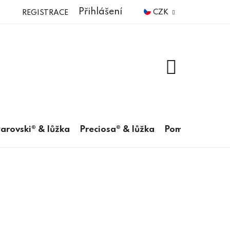
Přihlášení
CZK
REGISTRACE
NÁKUPNÍ
KOŠÍK
arovski® & lůžka
Preciosa® & lůžka
Pomůcky