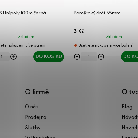
ES Unipoly 100m černá
Paměťový drát 55mm
3 Kč
Skladem
Skladem
DO KOŠÍKU
DO KO
O firmě
O tv
O nás
Blog
Prodejna
Návody
Služby
Návody