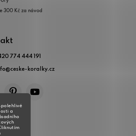
vory
te 300 Kč za návod
akt
420 774 444 191
nfo
@
ceske-koralky.cz
spolehlivé
osti a
zásadního
tových
Kliknutím
h