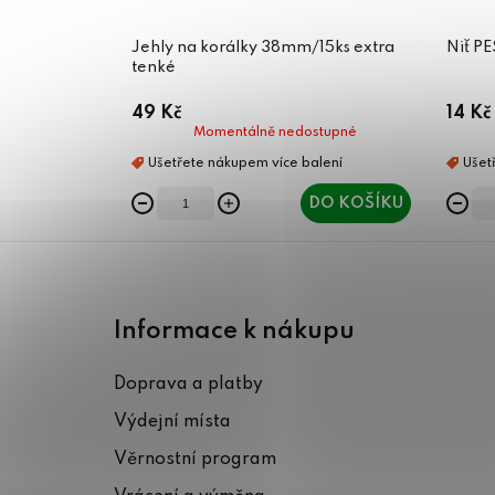
Jehly na korálky 38mm/15ks extra
Niť P
tenké
49 Kč
14 Kč
Momentálně nedostupné
DO KOŠÍKU
Z
á
Informace k nákupu
p
Doprava a platby
a
Výdejní místa
t
Věrnostní program
í