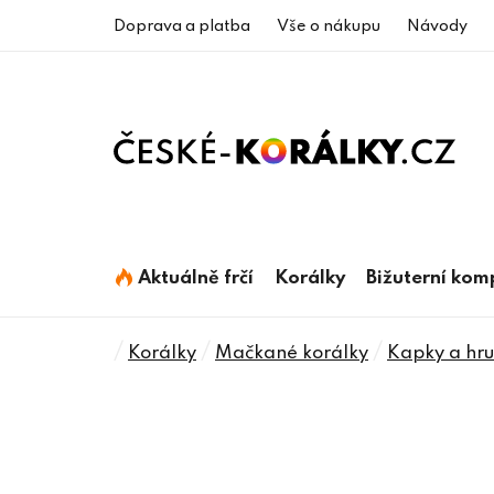
Přejít
Doprava a platba
Vše o nákupu
Návody
na
obsah
Aktuálně frčí
Korálky
Bižuterní ko
Domů
/
/
/
Korálky
Mačkané korálky
Kapky a hru