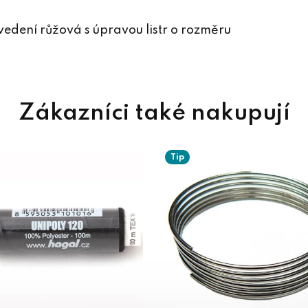
edení růžová s úpravou listr o rozměru
Tip