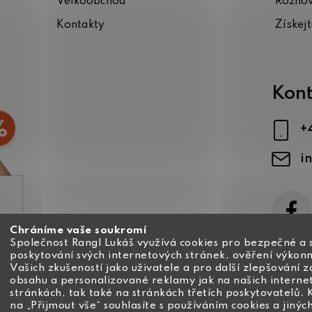
Velkoobchod
Rozho
Kontakty
Získej
Kont
+
i
Chráníme vaše soukromí
ajů
Společnost Rangl Lukáš využívá cookies pro bezpečné a 
poskytování svých internetových stránek, ověření výkonn
Vašich zkušeností jako uživatele a pro další zlepšování 
obsahu a personalizované reklamy jak na našich interne
stránkách, tak také na stránkách třetích poskytovatelů. 
na „Přijmout vše“ souhlasíte s používáním cookies a jinýc