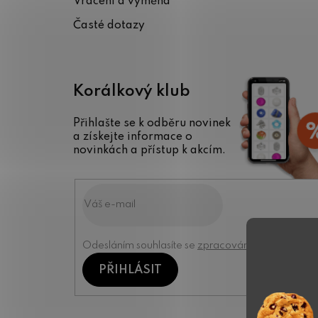
Vrácení a výměna
Časté dotazy
Korálkový klub
Přihlašte se k odběru novinek
a získejte informace o
novinkách a přístup k akcím.
Odesláním souhlasíte se
zpracováním osobních úd
PŘIHLÁSIT