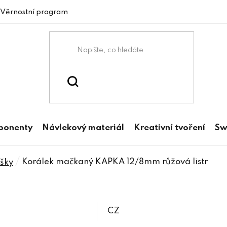
Věrnostní program
mponenty
Návlekový materiál
Kreativní tvoření
Sw
/
Korálek mačkaný KAPKA 12/8mm růžová listr
šky
CZ