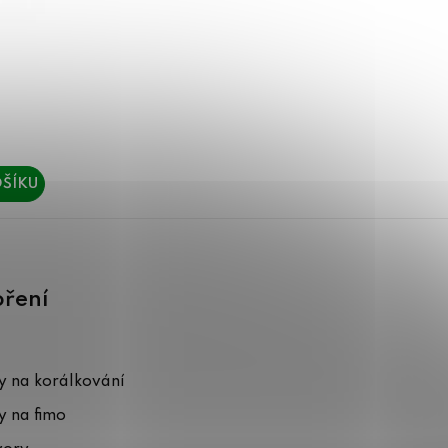
ŠÍKU
oření
 na korálkování
 na fimo