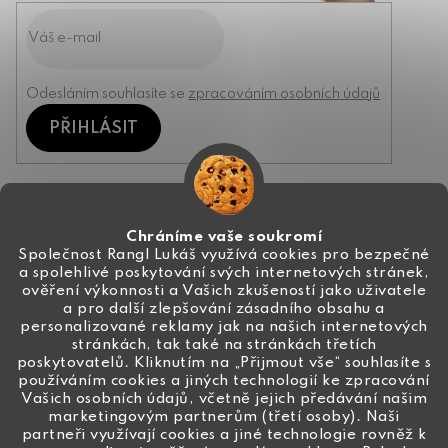
Odesláním souhlasíte se
zpracováním osobních údajů
PŘIHLÁSIT
Kontakt
Chráníme vaše soukromí
Společnost Rangl Lukáš využívá cookies pro bezpečné
a spolehlivé poskytování svých internetových stránek,
+420 774 444 191
ověření výkonnosti a Vašich zkušeností jako uživatele
a pro další zlepšování zásadního obsahu a
info
@
ceske-koralky.cz
personalizované reklamy jak na našich internetových
stránkách, tak také na stránkách třetích
poskytovatelů. Kliknutím na „Přijmout vše“ souhlasíte s
používáním cookies a jiných technologií ke zpracování
Vašich osobních údajů, včetně jejich předávání našim
marketingovým partnerům (třetí osoby). Naši
partneři využívají cookies a jiné technologie rovněž k