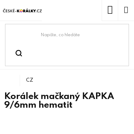
Přejít
na
obsah
NÁKUP
KOŠÍK
Domů
/
/
/
Kapky a hrušky
Korálky
Mačkané korálky
CZ
Korálek mačkaný KAPKA
9/6mm hematit