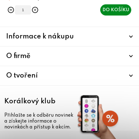
DO KOŠÍKU
Z
Informace k nákupu
á
p
a
O firmě
t
í
O tvoření
Korálkový klub
Přihlašte se k odběru novinek
a získejte informace o
novinkách a přístup k akcím.