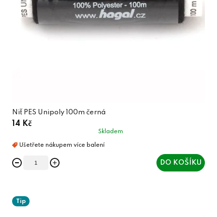
Niť PES Unipoly 100m černá
14 Kč
Skladem
DO KOŠÍKU
Tip