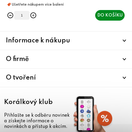
DO KOŠÍKU
Z
Informace k nákupu
á
p
a
O firmě
t
í
O tvoření
Korálkový klub
Přihlašte se k odběru novinek
a získejte informace o
novinkách a přístup k akcím.