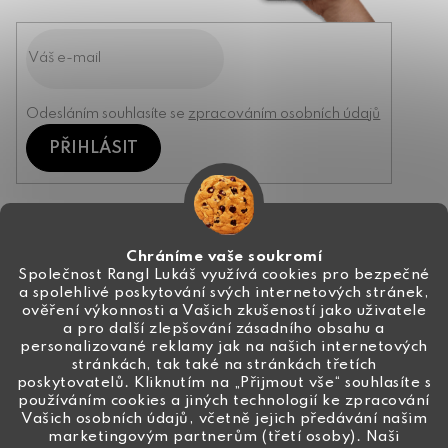
Odesláním souhlasíte se
zpracováním osobních údajů
PŘIHLÁSIT
Kontakt
Chráníme vaše soukromí
Společnost Rangl Lukáš využívá cookies pro bezpečné
a spolehlivé poskytování svých internetových stránek,
+420 774 444 191
ověření výkonnosti a Vašich zkušeností jako uživatele
a pro další zlepšování zásadního obsahu a
info
@
ceske-koralky.cz
personalizované reklamy jak na našich internetových
stránkách, tak také na stránkách třetích
poskytovatelů. Kliknutím na „Přijmout vše“ souhlasíte s
používáním cookies a jiných technologií ke zpracování
Vašich osobních údajů, včetně jejich předávání našim
marketingovým partnerům (třetí osoby). Naši