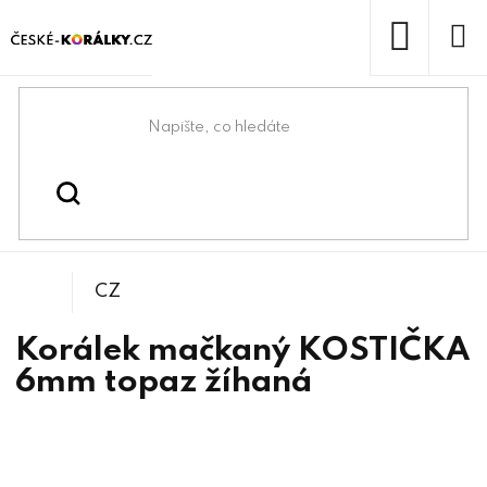
Přejít
na
obsah
NÁKUP
KOŠÍK
Domů
/
/
/
Kostičky
Korálky
Mačkané korálky
CZ
Korálek mačkaný KOSTIČKA
6mm topaz žíhaná