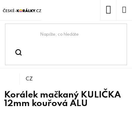
Přejít
na
obsah
NÁKUP
KOŠÍK
Domů
/
/
/
Kuličky
Korálky
Mačkané korálky
CZ
Korálek mačkaný KULIČKA
12mm kouřová ALU