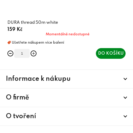
DURA thread 50m white
159 Kč
Momentálně nedostupné
DO KOŠÍKU
Z
Informace k nákupu
á
p
a
O firmě
t
í
O tvoření