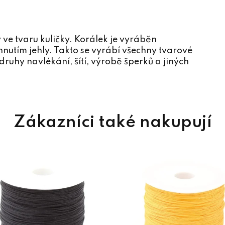
ve tvaru kuličky. Korálek je vyráběn
utím jehly. Takto se vyrábí všechny tvarové
ruhy navlékání, šítí, výrobě šperků a jiných