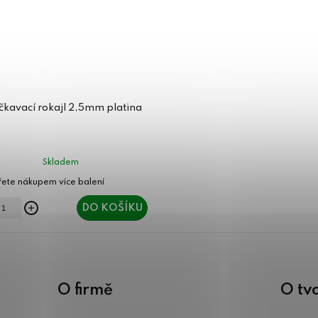
kavací rokajl 2,5mm platina
Skladem
DO KOŠÍKU
O firmě
O tv