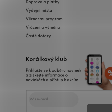
Doprava a platby
a
Výdejní místa
t
Věrnostní program
í
Vrácení a výměna
Časté dotazy
Korálkový klub
Přihlašte se k odběru novinek
a získejte informace o
novinkách a přístup k akcím.