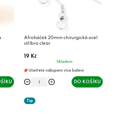
á
Afroháček 20mm chirurgická ocel
stříbro clear
19 Kč
Skladem
ŠÍKU
DO KOŠÍKU
Tip