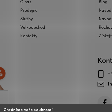
O nás
Blog
Prodejna
Návody
Služby
Návody
Velkoobchod
Rozho
Kontakty
Získej
Kont
+
i
Chráníme vaše soukromí