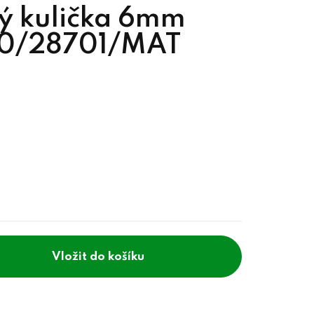
ý kulička 6mm
30/28701/MAT
do košíku