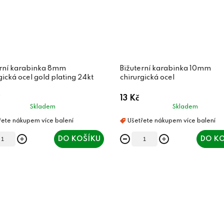
erní karabinka 8mm
Bižuterní karabinka 10mm
gická ocel gold plating 24kt
chirurgická ocel
13 Kč
Skladem
Skladem
DO KOŠÍKU
DO KO