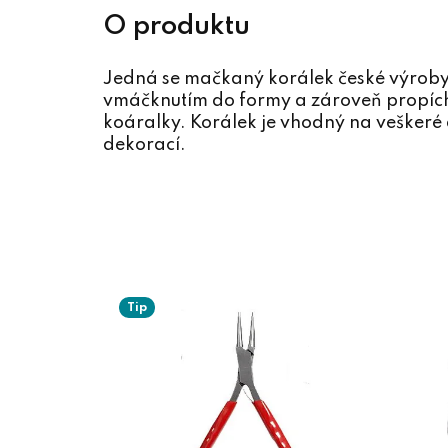
Jedná se mačkaný korálek české výroby 
vmáčknutím do formy a zároveň propíchn
koáralky. Korálek je vhodný na veškeré d
dekorací.
Tip