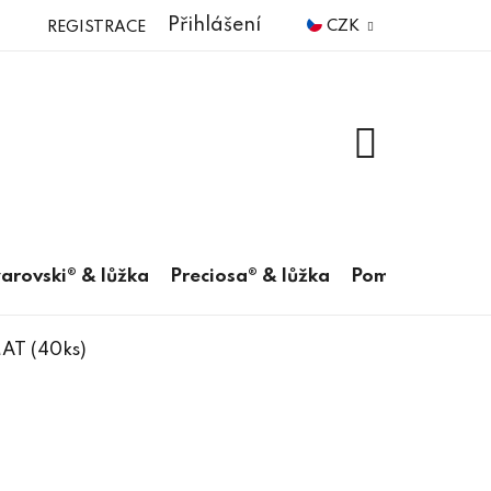
Přihlášení
CZK
REGISTRACE
NÁKUPNÍ
KOŠÍK
arovski® & lůžka
Preciosa® & lůžka
Pomůcky
AT (40ks)