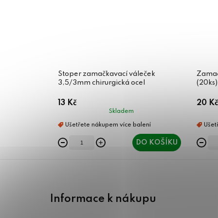
Stoper zamačkavací váleček
Zamač
3,5/3mm chirurgická ocel
(20ks)
13 Kč
20 Kč
Skladem
DO KOŠÍKU
Z
á
Informace k nákupu
p