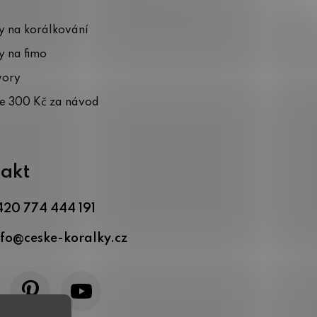
 na korálkování
 na fimo
vory
te 300 Kč za návod
akt
420 774 444 191
nfo
@
ceske-koralky.cz