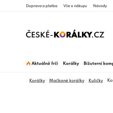
Přejít
Doprava a platba
Vše o nákupu
Návody
na
obsah
Aktuálně frčí
Korálky
Bižuterní ko
Domů
/
/
/
/
Ko
Korálky
Mačkané korálky
Kuličky