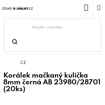
Přejít
na
obsah
NÁKUP
KOŠÍK
Domů
/
/
/
Kuličky
Korálky
Mačkané korálky
CZ
Korálek mačkaný kulička
8mm černá AB 23980/28701
(20ks)