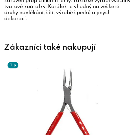
zároveň propíchnutím jehly. Takto se vyrábí všechny
tvarové koáralky. Korálek je vhodný na veškeré
druhy navlékání, šítí, výrobě šperků a jiných
dekorací.
Tip