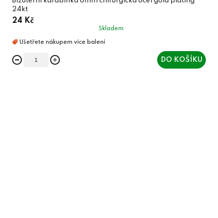
Bižuterní karabinka 8mm chirurgická ocel gold plating
24kt
24 Kč
Skladem
DO KOŠÍKU