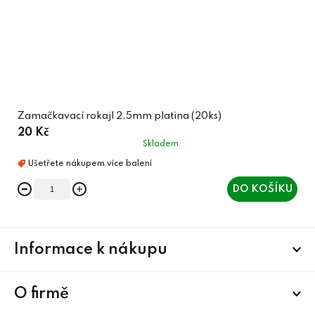
Zamačkavací rokajl 2,5mm platina (20ks)
20 Kč
Skladem
DO KOŠÍKU
Z
Informace k nákupu
á
p
a
O firmě