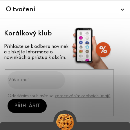
t
í
O tvoření
Korálkový klub
Přihlašte se k odběru novinek
a získejte informace o
novinkách a přístup k akcím.
Odesláním souhlasíte se
zpracováním osobních údajů
PŘIHLÁSIT