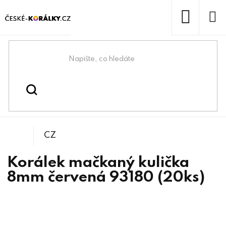
Přejít
na
obsah
NÁKUP
KOŠÍK
Domů
/
/
/
Kuličky
Korálky
Mačkané korálky
CZ
Korálek mačkaný kulička
8mm červená 93180 (20ks)