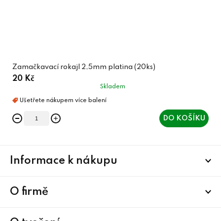
Zamačkavací rokajl 2,5mm platina (20ks)
20 Kč
Skladem
DO KOŠÍKU
Z
Informace k nákupu
á
p
a
O firmě
t
í