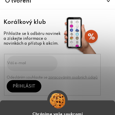
O tvoření
Korálkový klub
Přihlašte se k odběru novinek
a získejte informace o
novinkách a přístup k akcím.
Odesláním souhlasíte se
zpracováním osobních údajů
PŘIHLÁSIT
Kontakt
Chráníme vaše soukromí