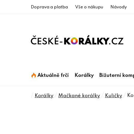
Přejít
Doprava a platba
Vše o nákupu
Návody
na
obsah
Aktuálně frčí
Korálky
Bižuterní ko
Domů
/
/
/
/
Ko
Korálky
Mačkané korálky
Kuličky