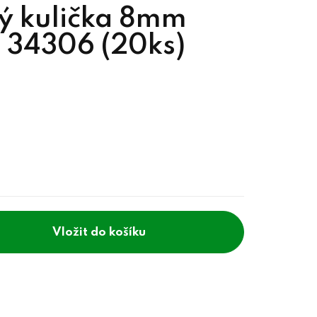
ý kulička 8mm
n 34306 (20ks)
do košíku