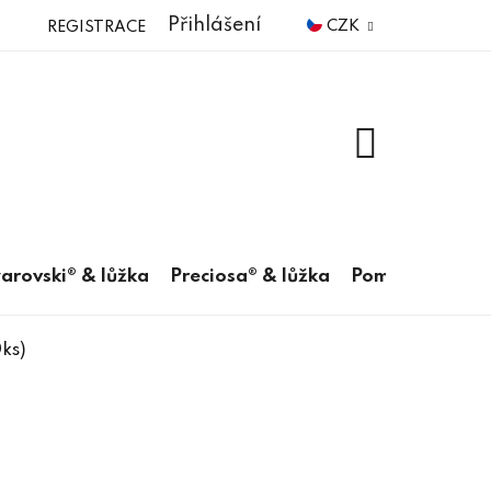
Přihlášení
CZK
REGISTRACE
NÁKUPNÍ
KOŠÍK
arovski® & lůžka
Preciosa® & lůžka
Pomůcky
ks)