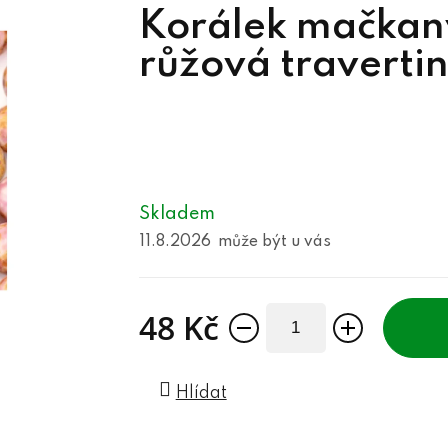
Korálek mačkan
růžová traverti
Skladem
11.8.2026
48 Kč
Měrná cena:
Hlídat