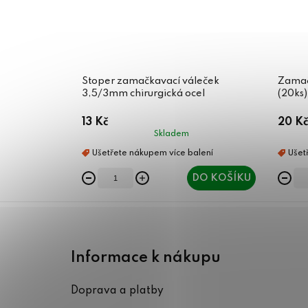
Stoper zamačkavací váleček
Zamač
3,5/3mm chirurgická ocel
(20ks)
13 Kč
20 Kč
Skladem
DO KOŠÍKU
Z
á
Informace k nákupu
p
Doprava a platby
a