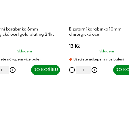
erní karabinka 8mm
Bižuterní karabinka 10mm
gická ocel gold plating 24kt
chirurgická ocel
13 Kč
Skladem
Skladem
DO KOŠÍKU
DO KO