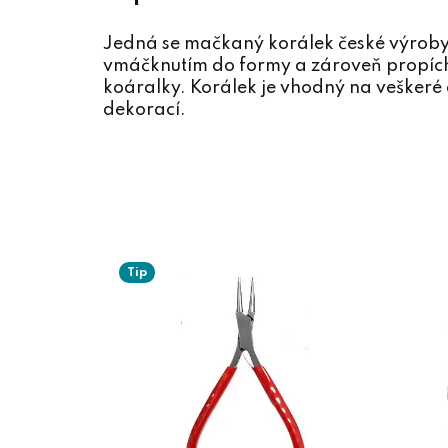
Jedná se mačkaný korálek české výroby 
vmáčknutím do formy a zároveň propíchn
koáralky. Korálek je vhodný na veškeré d
dekorací.
Tip