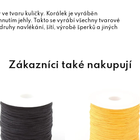
ve tvaru kuličky. Korálek je vyráběn
utím jehly. Takto se vyrábí všechny tvarové
ruhy navlékání, šítí, výrobě šperků a jiných