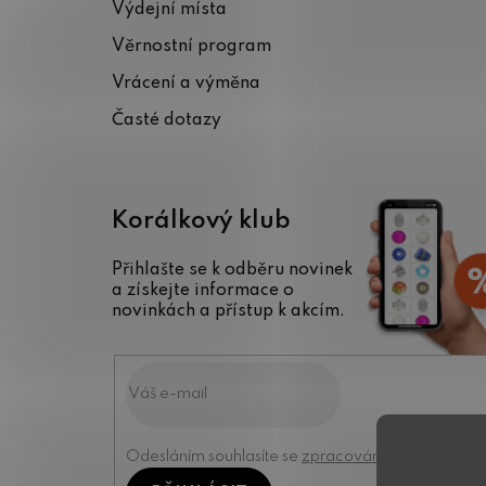
Výdejní místa
t
Věrnostní program
í
Vrácení a výměna
Časté dotazy
Korálkový klub
Přihlašte se k odběru novinek
a získejte informace o
novinkách a přístup k akcím.
Odesláním souhlasíte se
zpracováním osobních úd