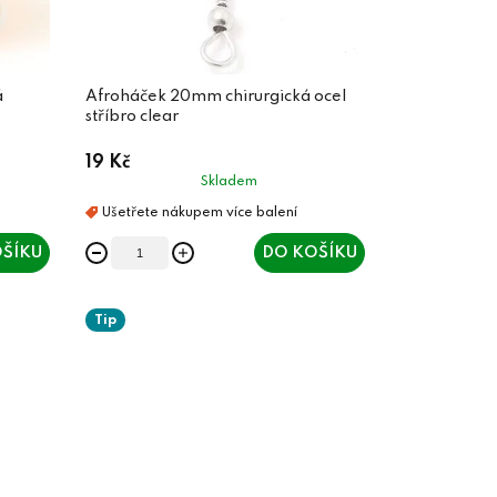
á
Afroháček 20mm chirurgická ocel
stříbro clear
19 Kč
Skladem
ŠÍKU
DO KOŠÍKU
Tip