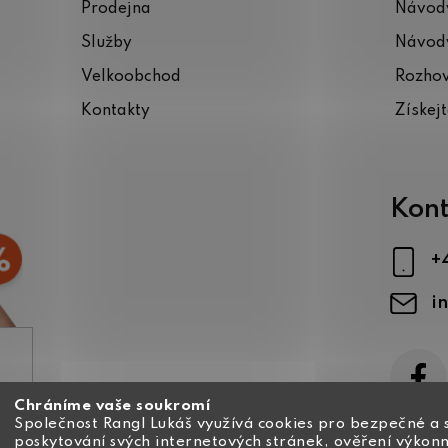
Prodejna
Návody
Služby
Návody
Velkoobchod
Rozho
Kontakty
Získej
Kont
+
i
Chráníme vaše soukromí
ajů
Společnost Rangl Lukáš využívá cookies pro bezpečné a 
poskytování svých internetových stránek, ověření výkonn