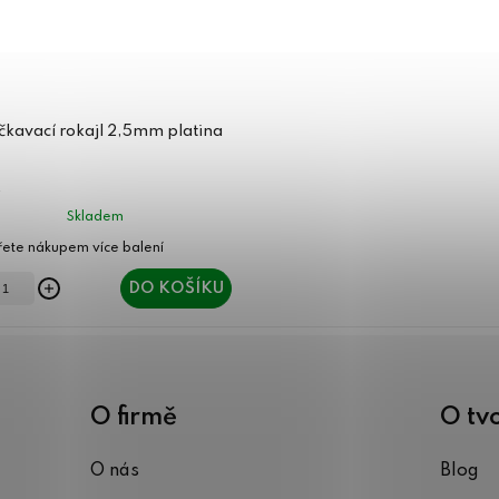
kavací rokajl 2,5mm platina
Skladem
DO KOŠÍKU
O firmě
O tv
O nás
Blog