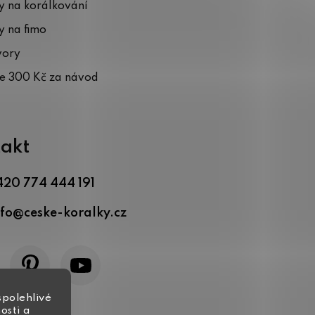
 na korálkování
 na fimo
vory
te 300 Kč za návod
akt
420 774 444 191
nfo
@
ceske-koralky.cz
spolehlivé
osti a