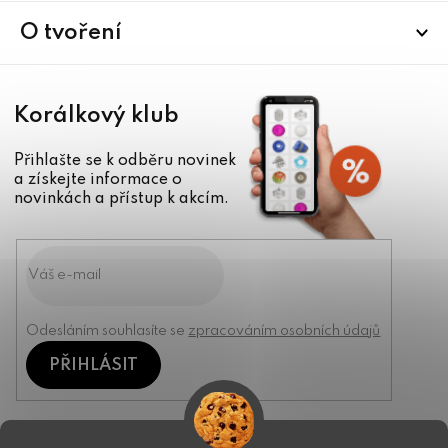
t
í
O tvoření
Korálkový klub
Přihlašte se k odběru novinek
a získejte informace o
novinkách a přístup k akcím.
Odesláním souhlasíte se
zpracováním osobních údajů
PŘIHLÁSIT