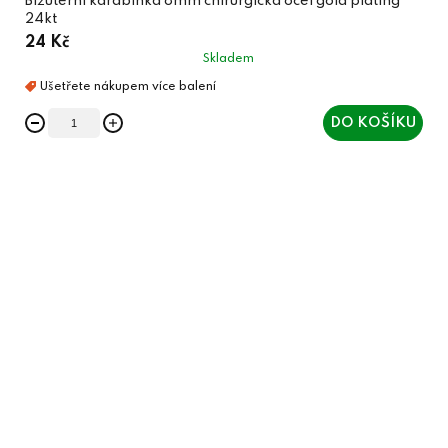
Bižuterní karabinka 8mm chirurgická ocel gold plating
24kt
24 Kč
Skladem
DO KOŠÍKU