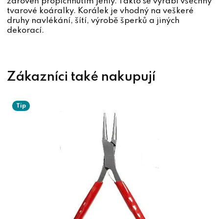
zároveň propíchnutím jehly. Takto se vyrábí všechny
tvarové koáralky. Korálek je vhodný na veškeré
druhy navlékání, šítí, výrobě šperků a jiných
dekorací.
Tip