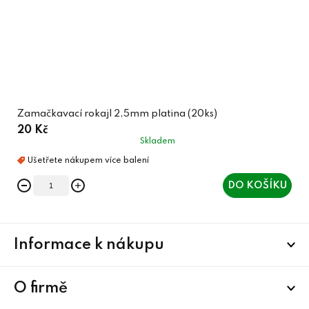
Zamačkavací rokajl 2,5mm platina (20ks)
20 Kč
Skladem
DO KOŠÍKU
Z
Informace k nákupu
á
p
a
O firmě