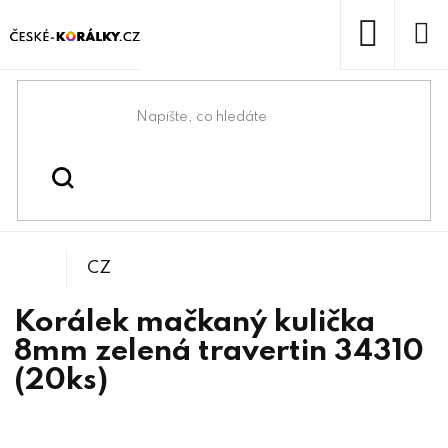
Přejít
na
obsah
NÁKUP
KOŠÍK
Domů
/
/
/
Kuličky
Korálky
Mačkané korálky
CZ
Korálek mačkaný kulička
8mm zelená travertin 34310
(20ks)