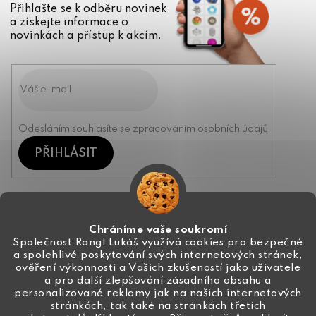
Přihlašte se k odběru novinek
a získejte informace o
novinkách a přístup k akcím.
Odesláním souhlasíte se
zpracováním osobních údajů
PŘIHLÁSIT
Kontakt
Chráníme vaše soukromí
Společnost Rangl Lukáš využívá cookies pro bezpečné
a spolehlivé poskytování svých internetových stránek,
+420 774 444 191
ověření výkonnosti a Vašich zkušeností jako uživatele
a pro další zlepšování zásadního obsahu a
info
@
ceske-koralky.cz
personalizované reklamy jak na našich internetových
stránkách, tak také na stránkách třetích