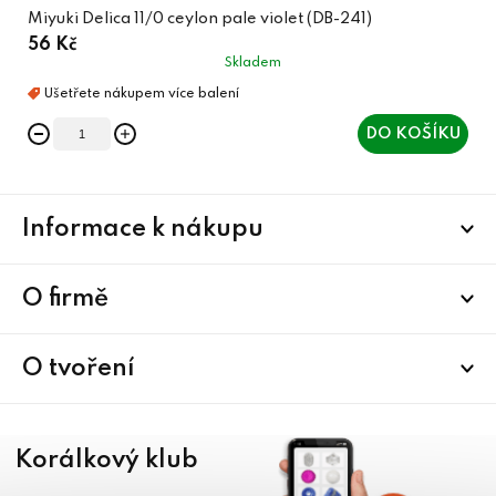
Miyuki Delica 11/0 ceylon pale violet (DB-241)
56 Kč
Skladem
DO KOŠÍKU
Z
Informace k nákupu
á
p
a
O firmě
t
í
O tvoření
Korálkový klub