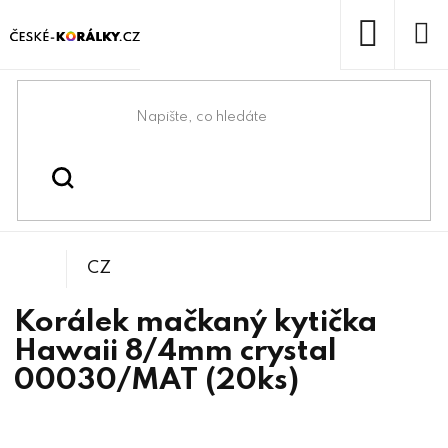
Přejít
na
obsah
NÁKUP
KOŠÍK
Domů
/
/
/
Kytičky
Korálky
Mačkané korálky
CZ
Korálek mačkaný kytička
Hawaii 8/4mm crystal
00030/MAT (20ks)