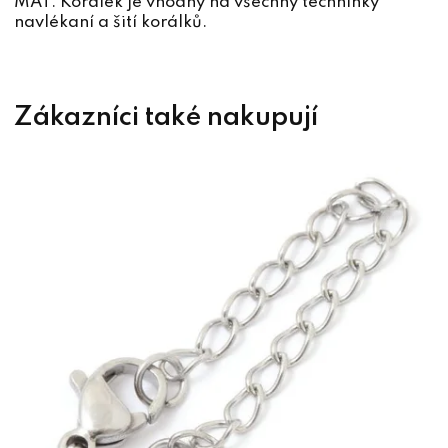
MAT. Korálek je vhodný na všechny techninky
navlékaní a šití korálků.