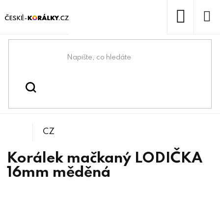
Přejít
na
obsah
NÁKUP
KOŠÍK
Domů
/
/
/
Lodičky
Korálky
Mačkané korálky
CZ
Korálek mačkaný LODIČKA
16mm měděná