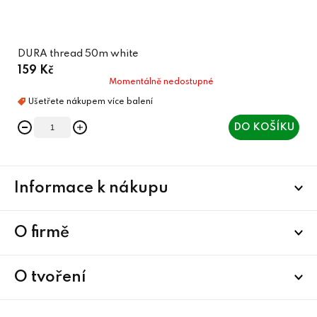
DURA thread 50m white
159 Kč
Momentálně nedostupné
DO KOŠÍKU
Z
Informace k nákupu
á
p
a
O firmě
t
í
O tvoření