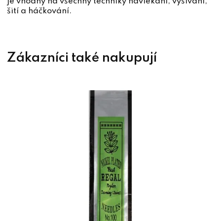
je vhodný na všechny techniky navlékaní, vyšívání,
šití a háčkování.