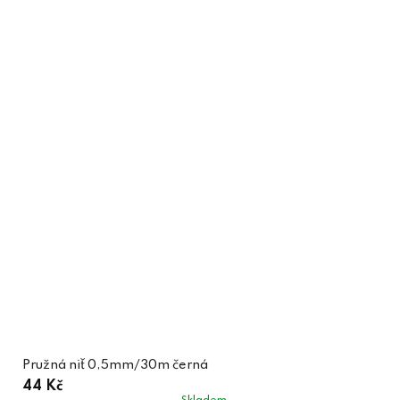
Pružná niť 0,5mm/30m černá
44 Kč