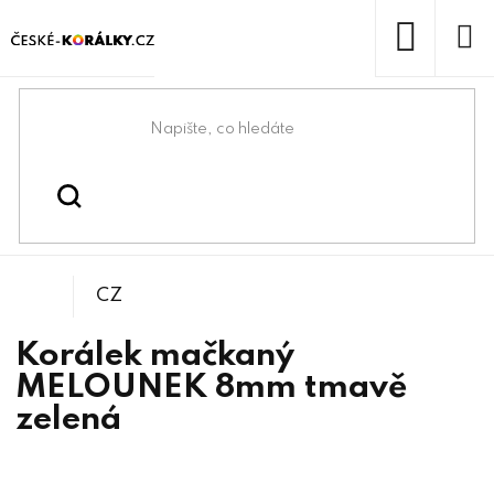
Přejít
na
obsah
NÁKUP
KOŠÍK
Domů
/
/
/
Granule
Korálky
Mačkané korálky
CZ
Korálek mačkaný
MELOUNEK 8mm tmavě
zelená