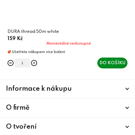
DURA thread 50m white
159 Kč
Momentálně nedostupné
DO KOŠÍKU
Z
Informace k nákupu
á
p
a
O firmě
t
í
O tvoření