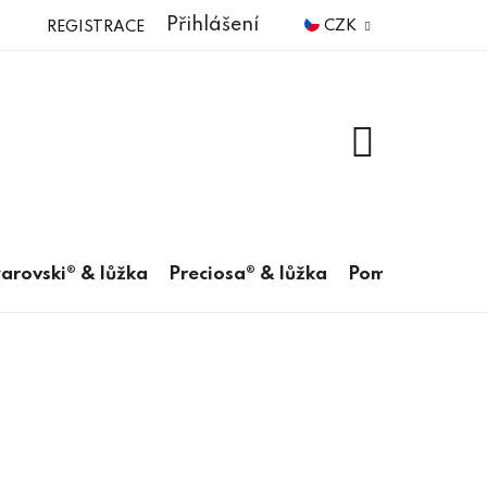
Přihlášení
CZK
REGISTRACE
NÁKUPNÍ
KOŠÍK
arovski® & lůžka
Preciosa® & lůžka
Pomůcky