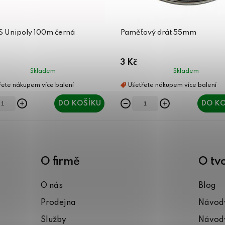
ES Unipoly 100m černá
Paměťový drát 55mm
3 Kč
Skladem
Skladem
DO KOŠÍKU
DO KO
O firmě
O tv
O nás
Blog
Prodejna
Návody
Služby
Návody