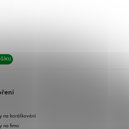
ŠÍKU
oření
 na korálkování
 na fimo