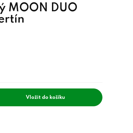
ný MOON DUO
ertín
do košíku