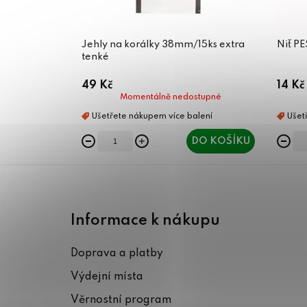
Jehly na korálky 38mm/15ks extra
Niť P
tenké
49 Kč
14 Kč
Momentálně nedostupné
DO KOŠÍKU
Z
á
Informace k nákupu
p
Doprava a platby
a
Výdejní místa
t
Věrnostní program