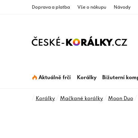
Přejít
Doprava a platba
Vše o nákupu
Návody
na
obsah
Aktuálně frčí
Korálky
Bižuterní ko
Domů
/
/
/
/
Korálky
Mačkané korálky
Moon Duo