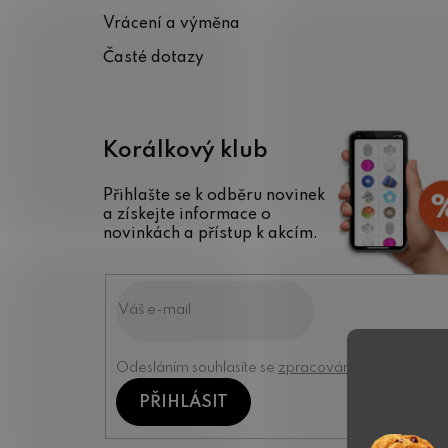
í
Vrácení a výměna
Časté dotazy
Korálkový klub
Přihlašte se k odběru novinek
a získejte informace o
novinkách a přístup k akcím.
Odesláním souhlasíte se
zpracováním osobních úd
PŘIHLÁSIT