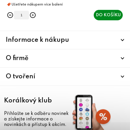
DO KOŠÍKU
Z
Informace k nákupu
á
p
a
O firmě
t
í
O tvoření
Korálkový klub
Přihlašte se k odběru novinek
a získejte informace o
novinkách a přístup k akcím.