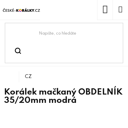
Přejít
na
obsah
NÁKUP
KOŠÍK
Domů
/
/
/
Obdelníky
Korálky
Mačkané korálky
CZ
Korálek mačkaný OBDELNÍK
35/20mm modrá