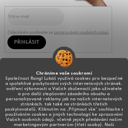
Odesláním souhlasíte se
zpracováním osobních údajů
PŘIHLÁSIT
Kontakt
Chráníme vaše soukromí
Společnost Rangl Lukáš využívá cookies pro bezpečné
a spolehlivé poskytování svých internetových stránek,
+420 774 444 191
ověření výkonnosti a Vašich zkušeností jako uživatele
a pro další zlepšování zásadního obsahu a
info
@
ceske-koralky.cz
personalizované reklamy jak na našich internetových
stránkách, tak také na stránkách třetích
poskytovatelů. Kliknutím na „Přijmout vše“ souhlasíte s
používáním cookies a jiných technologií ke zpracování
Vašich osobních údajů, včetně jejich předávání našim
marketingovým partnerům (třetí osoby). Naši