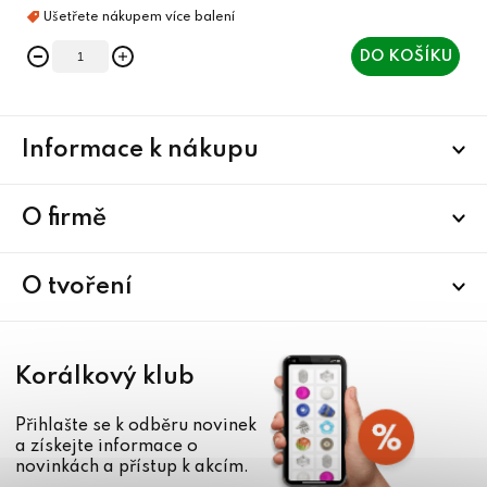
DO KOŠÍKU
Z
Informace k nákupu
á
p
a
O firmě
t
í
O tvoření
Korálkový klub
Přihlašte se k odběru novinek
a získejte informace o
novinkách a přístup k akcím.