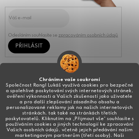
Odesláním souhlasíte se
zpracováním osobních údajů
PŘIHLÁSIT
Kontakt
Chráníme vaše soukromí
Společnost Rangl Lukáš využívá cookies pro bezpečné
a spolehlivé poskytování svých internetových stránek,
+420 774 444 191
ověření výkonnosti a Vašich zkušeností jako uživatele
a pro další zlepšování zásadního obsahu a
info
@
ceske-koralky.cz
personalizované reklamy jak na našich internetových
stránkách, tak také na stránkách třetích
poskytovatelů. Kliknutím na „Přijmout vše“ souhlasíte s
používáním cookies a jiných technologií ke zpracování
Vašich osobních údajů, včetně jejich předávání našim
marketingovým partnerům (třetí osoby). Naši