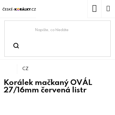
Přejít
na
obsah
NÁKUP
KOŠÍK
Domů
/
/
/
Ovály
Korálky
Mačkané korálky
CZ
Korálek mačkaný OVÁL
27/16mm červená listr