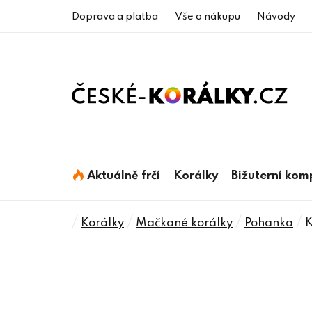
Přejít
Doprava a platba
Vše o nákupu
Návody
na
obsah
Aktuálně frčí
Korálky
Bižuterní ko
Domů
/
/
/
/
K
Korálky
Mačkané korálky
Pohanka