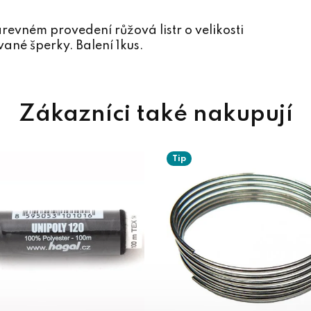
evném provedení růžová listr o velikosti
ané šperky. Balení 1kus.
Tip