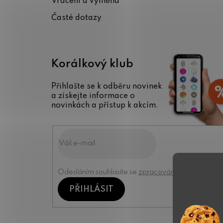
Vrácení a výměna
Časté dotazy
Korálkový klub
Přihlašte se k odběru novinek
a získejte informace o
novinkách a přístup k akcím.
Odesláním souhlasíte se
zpracováním osobních úd
PŘIHLÁSIT