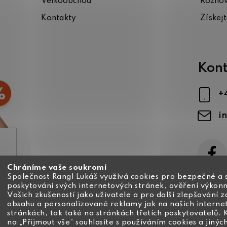
Velkoobchod
Rozho
Kontakty
Získej
Kont
+
i
Chráníme vaše soukromí
ajů
Společnost Rangl Lukáš využívá cookies pro bezpečné a 
poskytování svých internetových stránek, ověření výkonn
Vašich zkušeností jako uživatele a pro další zlepšování 
obsahu a personalizované reklamy jak na našich interne
stránkách, tak také na stránkách třetích poskytovatelů. 
na „Přijmout vše“ souhlasíte s používáním cookies a jinýc