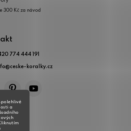
vory
te 300 Kč za návod
akt
420 774 444 191
nfo
@
ceske-koralky.cz
spolehlivé
osti a
zásadního
tových
Kliknutím
h