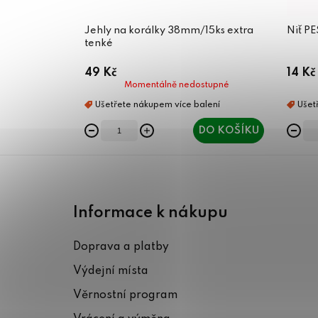
Jehly na korálky 38mm/15ks extra
Niť P
tenké
49 Kč
14 Kč
Momentálně nedostupné
DO KOŠÍKU
Z
á
Informace k nákupu
p
Doprava a platby
a
Výdejní místa
t
Věrnostní program
í