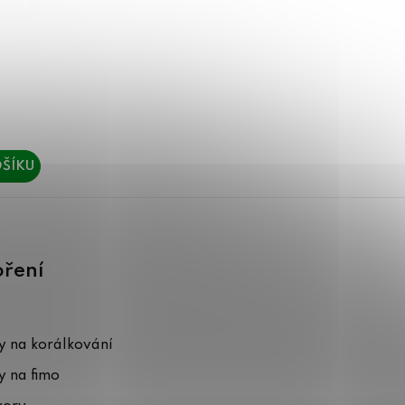
ŠÍKU
oření
 na korálkování
 na fimo