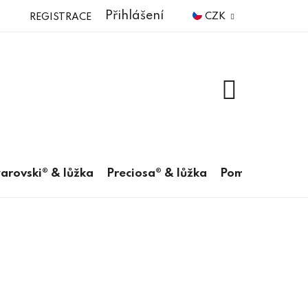
Přihlášení
CZK
REGISTRACE
NÁKUPNÍ
KOŠÍK
arovski® & lůžka
Preciosa® & lůžka
Pomůcky