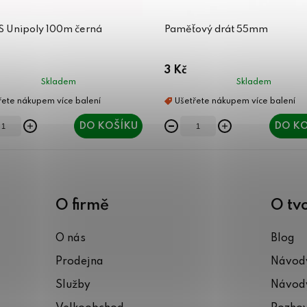
ES Unipoly 100m černá
Paměťový drát 55mm
3 Kč
Skladem
Skladem
DO KOŠÍKU
DO KO
O firmě
O tv
O nás
Blog
Prodejna
Návody
Služby
Návody