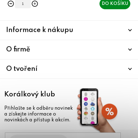
DO KOŠÍKU
Z
Informace k nákupu
á
p
a
O firmě
t
í
O tvoření
Korálkový klub
Přihlašte se k odběru novinek
a získejte informace o
novinkách a přístup k akcím.