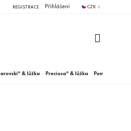
Přihlášení
CZK
REGISTRACE
NÁKUPNÍ
KOŠÍK
arovski® & lůžka
Preciosa® & lůžka
Pomůcky