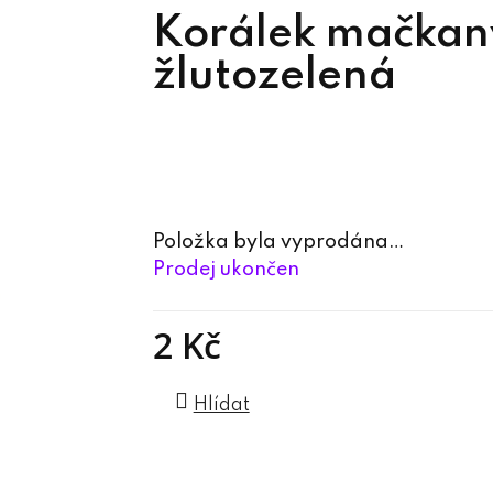
Korálek mačka
žlutozelená
Položka byla vyprodána…
Prodej ukončen
2 Kč
Měrná cena:
Hlídat