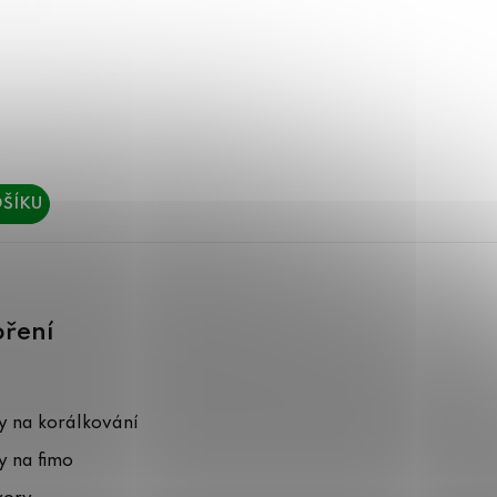
ŠÍKU
oření
 na korálkování
 na fimo