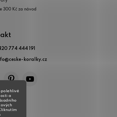
vory
te 300 Kč za návod
akt
420 774 444 191
nfo
@
ceske-koralky.cz
spolehlivé
osti a
zásadního
tových
Kliknutím
h