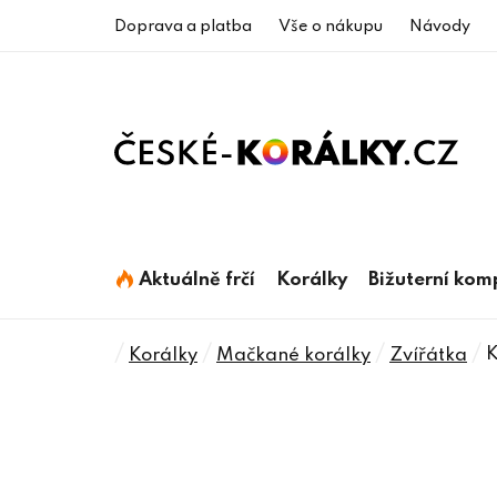
Přejít
Doprava a platba
Vše o nákupu
Návody
na
obsah
Aktuálně frčí
Korálky
Bižuterní ko
Domů
/
/
/
/
K
Korálky
Mačkané korálky
Zvířátka