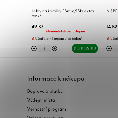
Jehly na korálky 38mm/15ks extra
Niť P
tenké
49 Kč
14 Kč
Momentálně nedostupné
DO KOŠÍKU
Z
á
Informace k nákupu
p
Doprava a platby
a
Výdejní místa
t
Věrnostní program
í