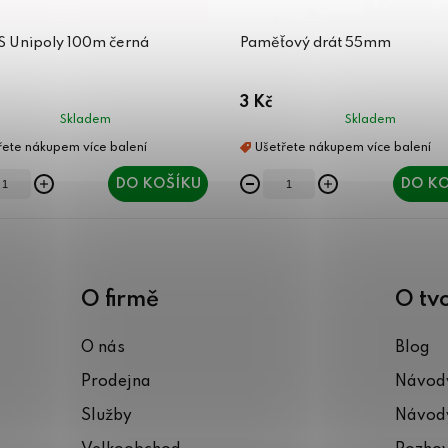
ES Unipoly 100m černá
Paměťový drát 55mm
3 Kč
Skladem
Skladem
DO KOŠÍKU
DO KO
O firmě
O tv
O nás
Blog
Prodejna
Návody
Služby
Návody