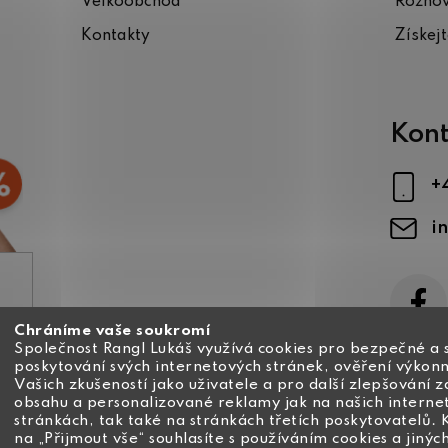
Velkoobchod
Rozho
Kontakty
Získej
Kont
+
i
Chráníme vaše soukromí
ajů
Společnost Rangl Lukáš využívá cookies pro bezpečné a 
poskytování svých internetových stránek, ověření výkonn
Vašich zkušeností jako uživatele a pro další zlepšování 
obsahu a personalizované reklamy jak na našich interne
stránkách, tak také na stránkách třetích poskytovatelů. 
na „Přijmout vše“ souhlasíte s používáním cookies a jinýc