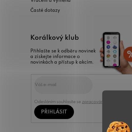
Vrácení a výměna
Časté dotazy
Korálkový klub
Přihlašte se k odběru novinek
a získejte informace o
novinkách a přístup k akcím.
Odesláním souhlasíte se
zpracováním osobních úd
PŘIHLÁSIT