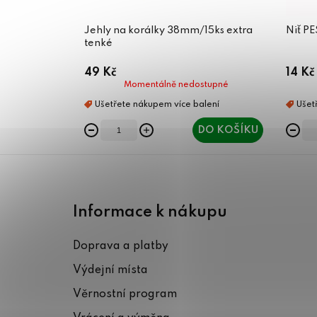
Jehly na korálky 38mm/15ks extra
Niť P
tenké
49 Kč
14 Kč
Momentálně nedostupné
DO KOŠÍKU
Z
á
Informace k nákupu
p
Doprava a platby
a
Výdejní místa
t
Věrnostní program
í