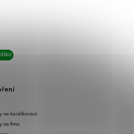
ŠÍKU
oření
 na korálkování
 na fimo