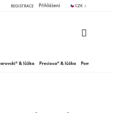
Přihlášení
CZK
REGISTRACE
NÁKUPNÍ
KOŠÍK
arovski® & lůžka
Preciosa® & lůžka
Pomůcky