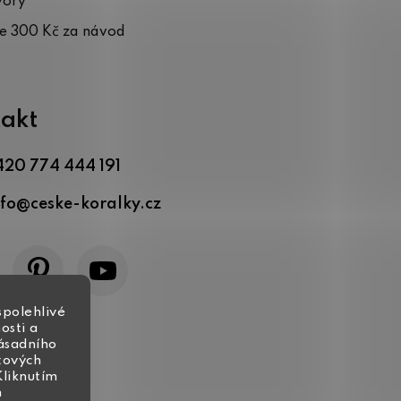
vory
te 300 Kč za návod
akt
420 774 444 191
nfo
@
ceske-koralky.cz
spolehlivé
osti a
zásadního
tových
Kliknutím
h