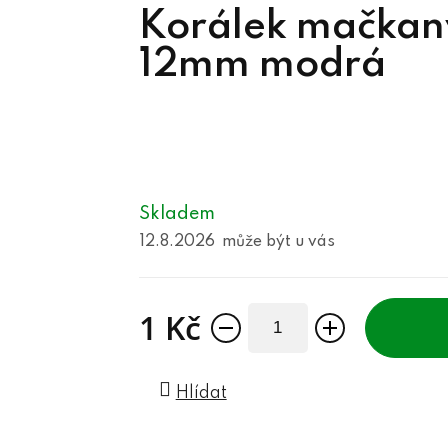
Korálek mačka
12mm modrá
Skladem
12.8.2026
1 Kč
Měrná cena:
Hlídat