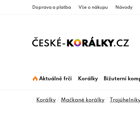
Přejít
Doprava a platba
Vše o nákupu
Návody
na
obsah
Aktuálně frčí
Korálky
Bižuterní ko
Domů
/
/
/
Korálky
Mačkané korálky
Trojúhelník