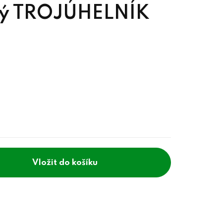
ný TROJÚHELNÍK
do košíku