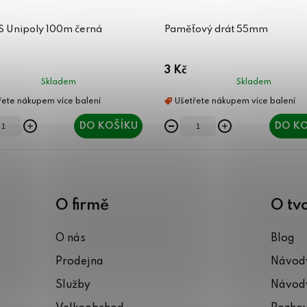
ES Unipoly 100m černá
Paměťový drát 55mm
3 Kč
Skladem
Skladem
DO KOŠÍKU
DO KO
O firmě
O tv
O nás
Blog
Prodejna
Návody
Služby
Návody