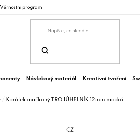
Věrnostní program
mponenty
Návlekový materiál
Kreativní tvoření
Sw
/
Korálek mačkaný TROJÚHELNÍK 12mm modrá
y
CZ