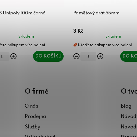
ES Unipoly 100m černá
Paměťový drát 55mm
3 Kč
Skladem
Skladem
DO KOŠÍKU
DO KO
O firmě
O tv
O nás
Blog
Prodejna
Návody
Služby
Návody