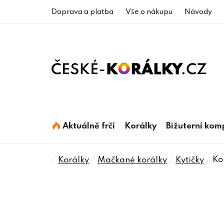
Přejít
Doprava a platba
Vše o nákupu
Návody
na
obsah
Aktuálně frčí
Korálky
Bižuterní ko
Domů
/
/
/
/
Ko
Korálky
Mačkané korálky
Kytičky