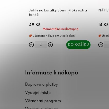
Jehly na korálky 38mm/15ks extra
Niť P
tenké
49 Kč
14 Kč
Momentálně nedostupné
DO KOŠÍKU
Z
á
Informace k nákupu
p
Doprava a platby
a
Výdejní místa
t
Věrnostní program
í