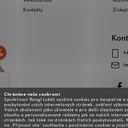
Velkoobchod
Rozho
Kontakty
Získej
Kont
+
i
Chráníme vaše soukromí
ajů
Společnost Rangl Lukáš využívá cookies pro bezpečné a 
poskytování svých internetových stránek, ověření výkonn
Vašich zkušeností jako uživatele a pro další zlepšování 
obsahu a personalizované reklamy jak na našich interne
stránkách, tak také na stránkách třetích poskytovatelů. 
na „Přijmout vše“ souhlasíte s používáním cookies a jinýc