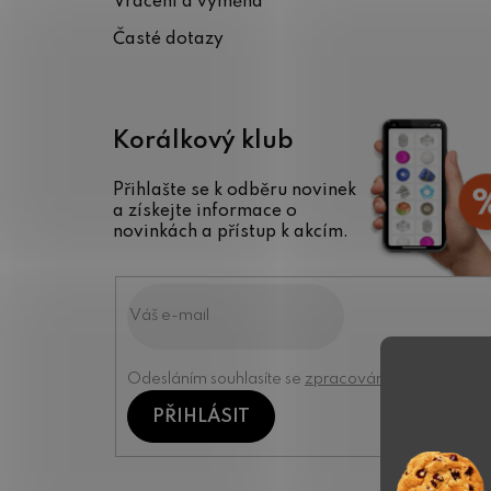
Vrácení a výměna
Časté dotazy
Korálkový klub
Přihlašte se k odběru novinek
a získejte informace o
novinkách a přístup k akcím.
Odesláním souhlasíte se
zpracováním osobních úd
PŘIHLÁSIT