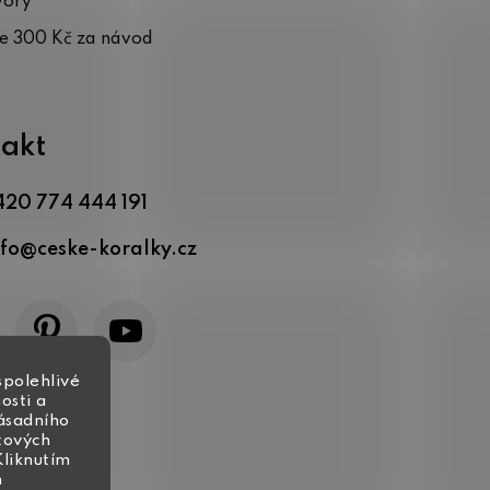
vory
te 300 Kč za návod
akt
420 774 444 191
nfo
@
ceske-koralky.cz
spolehlivé
osti a
zásadního
tových
Kliknutím
h