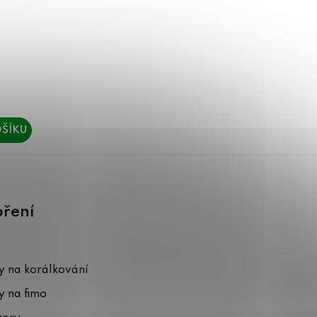
ŠÍKU
oření
 na korálkování
 na fimo