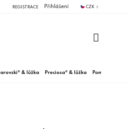
Přihlášení
CZK
REGISTRACE
NÁKUPNÍ
KOŠÍK
arovski® & lůžka
Preciosa® & lůžka
Pomůcky