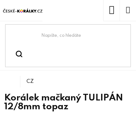
Přejít
na
obsah
NÁKUP
KOŠÍK
Domů
/
/
/
Kytičky
Korálky
Mačkané korálky
CZ
Korálek mačkaný TULIPÁN
12/8mm topaz