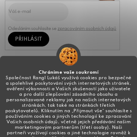
Odesláním souhlasíte se
zpracováním osobních údajů
PŘIHLÁSIT
Kontakt
Chráníme vaše soukromí
Společnost Rangl Lukáš využívá cookies pro bezpečné
a spolehlivé poskytování svých internetových stránek,
+420 774 444 191
ověření výkonnosti a Vašich zkušeností jako uživatele
a pro další zlepšování zásadního obsahu a
info
@
ceske-koralky.cz
personalizované reklamy jak na našich internetových
stránkách, tak také na stránkách třetích
poskytovatelů. Kliknutím na „Přijmout vše“ souhlasíte s
používáním cookies a jiných technologií ke zpracování
Vašich osobních údajů, včetně jejich předávání našim
marketingovým partnerům (třetí osoby). Naši
partneři využívají cookies a jiné technologie rovněž k