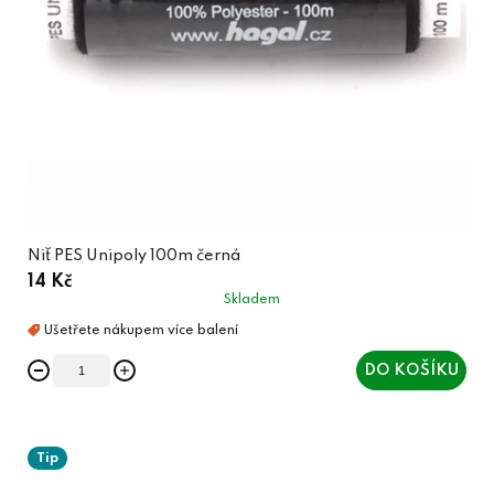
Niť PES Unipoly 100m černá
14 Kč
Skladem
DO KOŠÍKU
Tip