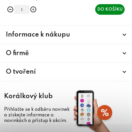
DO KOŠÍKU
Z
Informace k nákupu
á
p
a
O firmě
t
í
O tvoření
Korálkový klub
Přihlašte se k odběru novinek
a získejte informace o
novinkách a přístup k akcím.