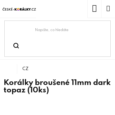
Přejít
na
obsah
NÁKUP
KOŠÍK
Domů
/
/
/
Kulička
Korálky
Broušené korálky
CZ
Korálky broušené 11mm dark
topaz (10ks)