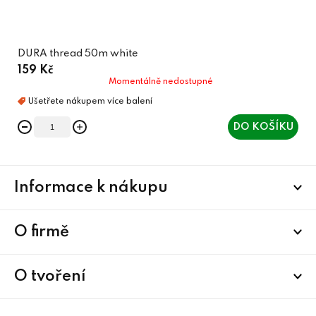
DURA thread 50m white
159 Kč
Momentálně nedostupné
DO KOŠÍKU
Z
Informace k nákupu
á
p
a
O firmě
t
í
O tvoření