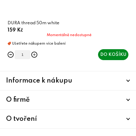
DURA thread 50m white
159 Kč
Momentálně nedostupné
DO KOŠÍKU
Z
Informace k nákupu
á
p
a
O firmě
t
í
O tvoření