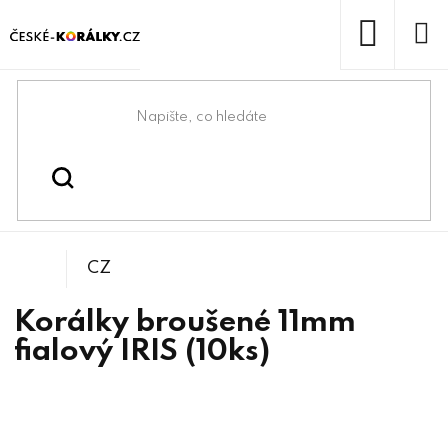
Přejít
na
obsah
NÁKUP
KOŠÍK
Domů
/
/
/
Kulička
Korálky
Broušené korálky
CZ
Korálky broušené 11mm
fialový IRIS (10ks)