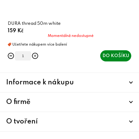
DURA thread 50m white
159 Kč
Momentálně nedostupné
DO KOŠÍKU
Z
Informace k nákupu
á
p
a
O firmě
t
í
O tvoření