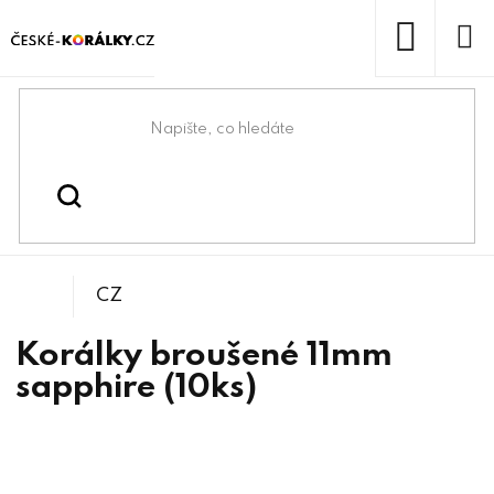
Přejít
na
obsah
NÁKUP
KOŠÍK
Domů
/
/
/
Kulička
Korálky
Broušené korálky
CZ
Korálky broušené 11mm
sapphire (10ks)