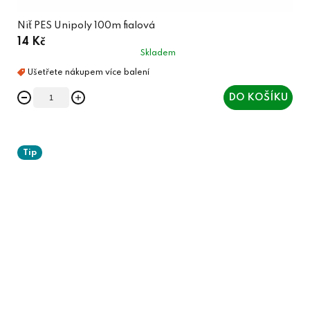
Niť PES Unipoly 100m fialová
14 Kč
Skladem
DO KOŠÍKU
Tip