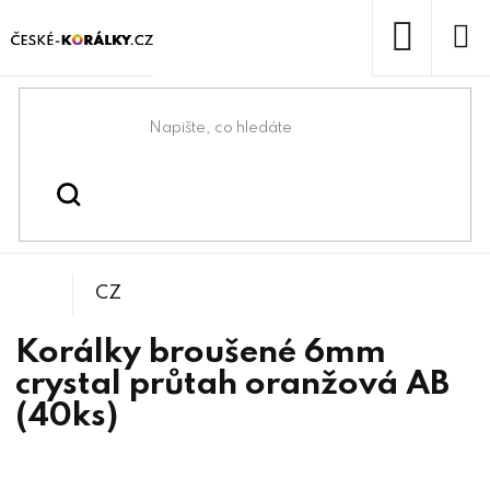
Přejít
na
obsah
NÁKUP
KOŠÍK
Domů
/
/
/
Kulička
Korálky
Broušené korálky
CZ
Korálky broušené 6mm
crystal průtah oranžová AB
(40ks)