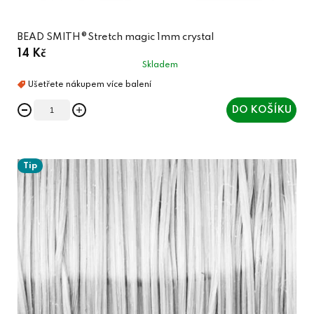
BEAD SMITH®Stretch magic 1mm crystal
14 Kč
Skladem
DO KOŠÍKU
Tip