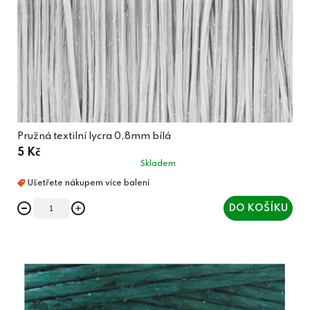
Pružná textilní lycra 0,8mm bílá
5 Kč
Skladem
DO KOŠÍKU