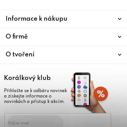
Z
Informace k nákupu
á
p
a
O firmě
t
í
O tvoření
Korálkový klub
Přihlašte se k odběru novinek
a získejte informace o
novinkách a přístup k akcím.