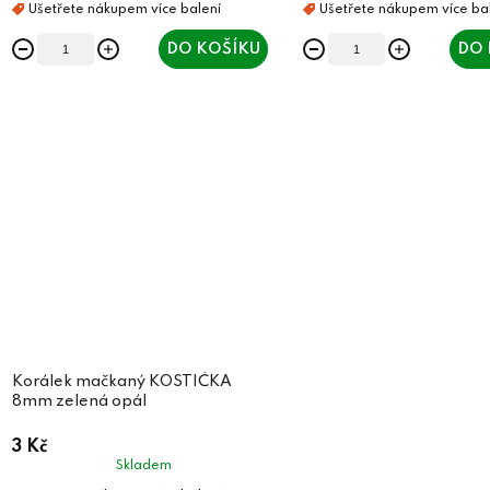
t
ů
ů
DO KOŠÍKU
DO 
Korálek mačkaný KOSTIČKA
8mm zelená opál
3 Kč
Skladem