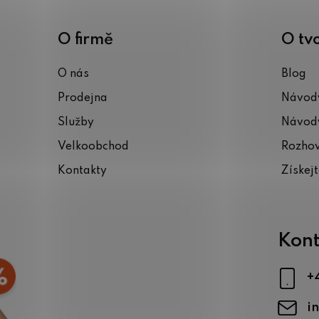
v
ý
O firmě
O tv
p
i
O nás
Blog
s
Prodejna
Návody
u
Služby
Návody
Velkoobchod
Rozho
Kontakty
Získej
Kont
+
i