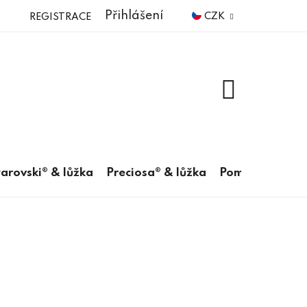
Přihlášení
CZK
REGISTRACE
NÁKUPNÍ
KOŠÍK
arovski® & lůžka
Preciosa® & lůžka
Pomůcky