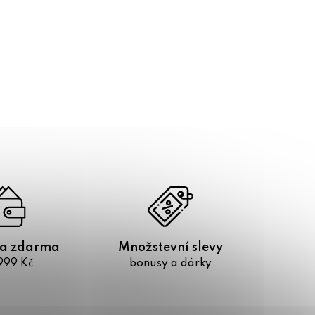
a zdarma
Množstevní slevy
999 Kč
bonusy a dárky