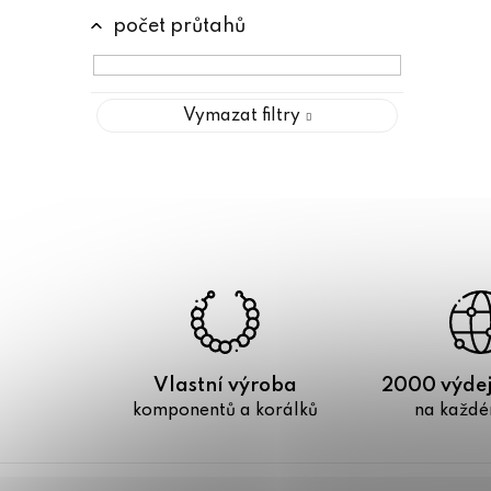
počet průtahů
Vymazat filtry
Vlastní výroba
2000 výdej
komponentů a korálků
na každé