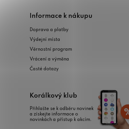
Z
á
Informace k nákupu
p
Doprava a platby
a
Výdejní místa
t
Věrnostní program
í
Vrácení a výměna
Časté dotazy
Korálkový klub
Přihlašte se k odběru novinek
a získejte informace o
novinkách a přístup k akcím.