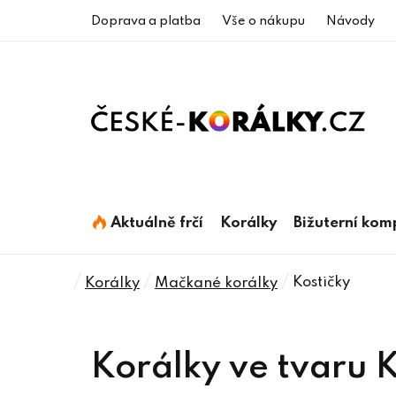
Přejít
Doprava a platba
Vše o nákupu
Návody
na
obsah
Aktuálně frčí
Korálky
Bižuterní ko
Domů
/
/
/
Kostičky
Korálky
Mačkané korálky
Korálky ve tvaru 