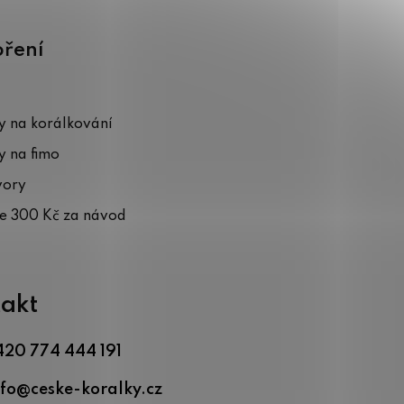
oření
 na korálkování
 na fimo
vory
te 300 Kč za návod
akt
420 774 444 191
nfo
@
ceske-koralky.cz