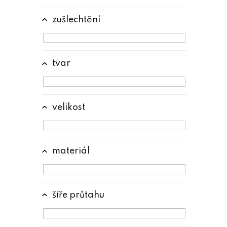
e
l
zušlechtění
tvar
velikost
materiál
šíře průtahu