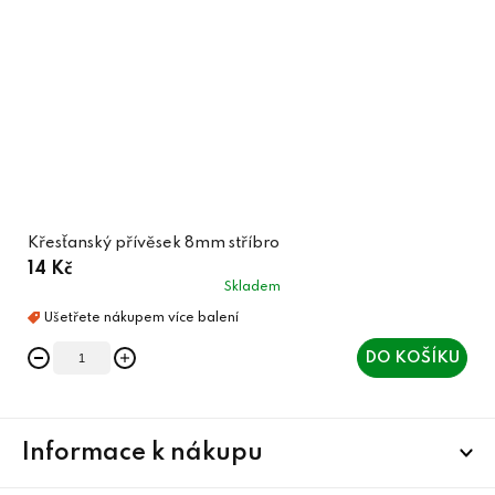
Křesťanský přívěsek 8mm stříbro
14 Kč
Skladem
DO KOŠÍKU
Z
Informace k nákupu
á
p