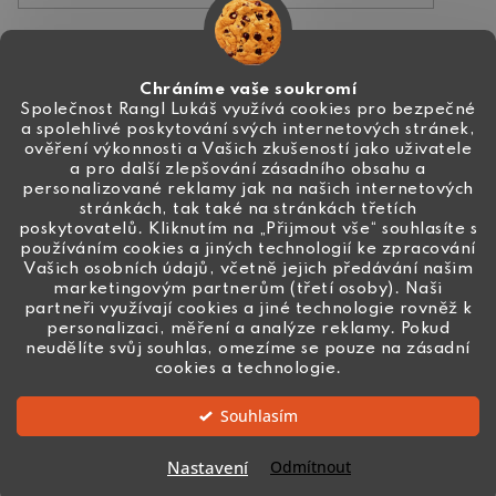
Kontakt
Chráníme vaše soukromí
Společnost Rangl Lukáš využívá cookies pro bezpečné
a spolehlivé poskytování svých internetových stránek,
+420 774 444 191
ověření výkonnosti a Vašich zkušeností jako uživatele
a pro další zlepšování zásadního obsahu a
info
@
ceske-koralky.cz
personalizované reklamy jak na našich internetových
stránkách, tak také na stránkách třetích
poskytovatelů. Kliknutím na „Přijmout vše“ souhlasíte s
používáním cookies a jiných technologií ke zpracování
Vašich osobních údajů, včetně jejich předávání našim
marketingovým partnerům (třetí osoby). Naši
partneři využívají cookies a jiné technologie rovněž k
personalizaci, měření a analýze reklamy. Pokud
neudělíte svůj souhlas, omezíme se pouze na zásadní
cookies a technologie.
Souhlasím
Vytvořil Shoptet
Nastavení
Odmítnout