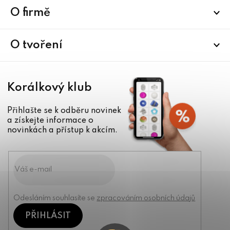
a
O firmě
t
í
O tvoření
Korálkový klub
Přihlašte se k odběru novinek
a získejte informace o
novinkách a přístup k akcím.
Odesláním souhlasíte se
zpracováním osobních údajů
PŘIHLÁSIT