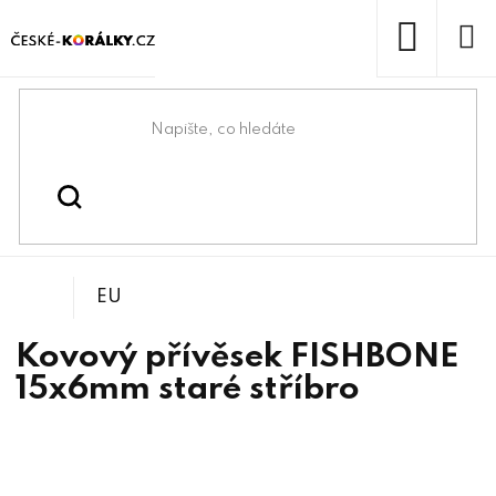
Přejít
na
obsah
NÁKUP
KOŠÍK
Domů
/
/
Přívěsky
Korálky
EU
Kovový přívěsek FISHBONE
15x6mm staré stříbro