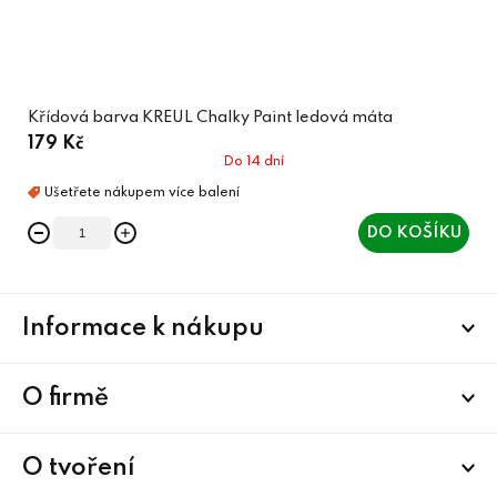
Křídová barva KREUL Chalky Paint ledová máta
179 Kč
Do 14 dní
DO KOŠÍKU
Z
Informace k nákupu
á
p
a
O firmě
t
í
O tvoření