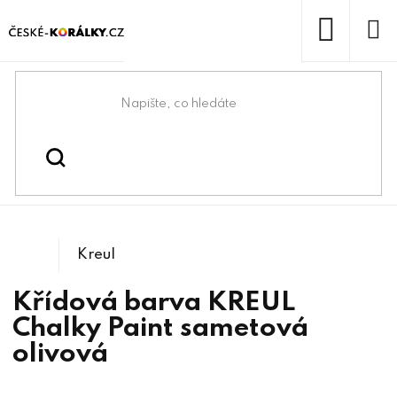
Přejít
na
obsah
NÁKUP
KOŠÍK
Domů
/
/
/
Kreativní tvoření
Kreativní malování a tvoření
Křídové barvy
Kreul
Křídová barva KREUL
Chalky Paint sametová
olivová