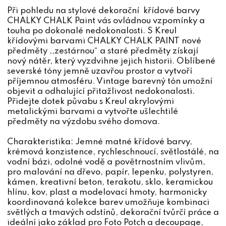
Při pohledu na stylové dekorační křídové barvy
CHALKY CHALK Paint vás ovládnou vzpomínky a
touha po dokonalé nedokonalosti. S Kreul
křídovými barvami CHALKY CHALK PAINT nové
předměty ,,zestárnou“ a staré předměty získají
nový nátěr, který vyzdvihne jejich historii. Oblíbené
severské tóny jemně uzavřou prostor a vytvoří
příjemnou atmosféru. Vintage barevný tón umožní
objevit a odhalující přitažlivost nedokonalosti.
Přidejte dotek půvabu s Kreul akrylovými
metalickými barvami a vytvořte ušlechtilé
předměty na výzdobu svého domova.
Charakteristika: Jemné matné křídové barvy,
krémová konzistence, rychleschnoucí, světlostálé, na
vodní bázi, odolné vodě a povětrnostním vlivům,
pro malování na dřevo, papír, lepenku, polystyren,
kámen, kreativní beton, terakotu, sklo, keramickou
hlínu, kov, plast a modelovací hmoty, harmonicky
koordinovaná kolekce barev umožňuje kombinaci
světlých a tmavých odstínů, dekorační tvůrčí práce a
ideální jako základ pro Foto Potch a decoupage,