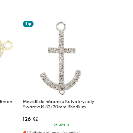
Tip
 Beran
Mezidíl do náramku Kotva krystaly
Swarovski 33/20mm Rhodium
126 Kč
Skladem