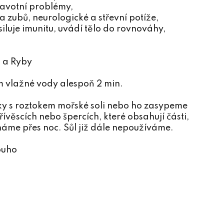
avotní problémy,
a zubů, neurologické a střevní potíže,
siluje imunitu, uvádí tělo do rovnováhy,
k a Ryby
 vlažné vody alespoň 2 min.
ky s roztokem mořské soli nebo ho zasypeme
ívěscích nebo špercích, které obsahují části,
háme přes noc. Sůl již dále nepoužíváme.
ouho