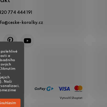
akt
420 774 444 191
nfo
@
ceske-koralky.cz
spolehlivé
osti a
zásadního
tových
Kliknutím
h
jejich
). Naši
rsonalizaci,
, omezíme
Vytvořil Shoptet
Souhlasím