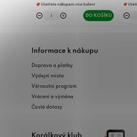
DO KOŠÍKU
Z
á
Informace k nákupu
p
Doprava a platby
a
Výdejní místa
t
Věrnostní program
í
Vrácení a výměna
Časté dotazy
Korálkový klub