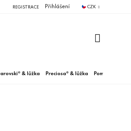
Přihlášení
CZK
REGISTRACE
NÁKUPNÍ
KOŠÍK
arovski® & lůžka
Preciosa® & lůžka
Pomůcky