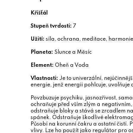
Křišťál
Stupeň tvrdosti:
7
Užití:
síla, ochrana, meditace, harmonie,
Planeta:
Slunce a Měsíc
Element:
Oheň a Voda
Vlastnosti:
Je to univerzální, nejúčinnější
energie, jenž energii pohlcuje, uvolňuje
Povzbuzuje psychiku, jasnozřivost, sam
ochraňuje před vším zlým a negativním, 
odstraňuje bloky a stává se zrcadlem naší
spánek. Odstraňuje škodlivé elektromagn
Působí na korunní čakru a ostatní čistí. 
vlivy. Lze ho použít jako regulátor pro 