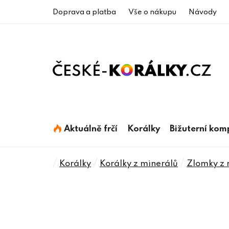
Přejít
Doprava a platba
Vše o nákupu
Návody
na
obsah
Aktuálně frčí
Korálky
Bižuterní ko
Domů
/
/
/
Korálky
Korálky z minerálů
Zlomky z 