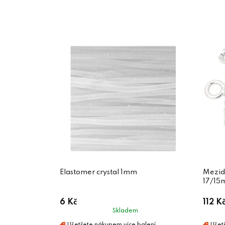
Elastomer crystal 1mm
Mezid
17/15
6 Kč
112 K
Skladem