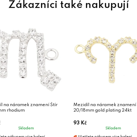
íl na náramek znamení Štír
Mezidíl na náramek znamení
mm rhodium
20/18mm gold plating 24kt
č
93 Kč
Skladem
Skladem