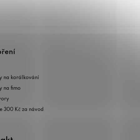
oření
 na korálkování
 na fimo
vory
te 300 Kč za návod