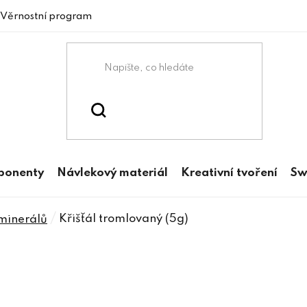
Věrnostní program
mponenty
Návlekový materiál
Kreativní tvoření
Sw
/
Křišťál tromlovaný (5g)
minerálů