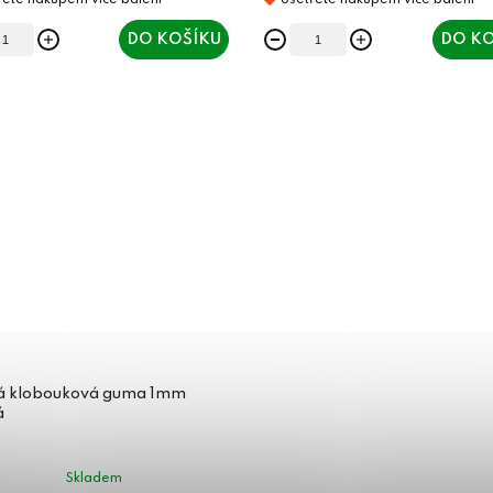
DO KOŠÍKU
DO KO
á klobouková guma 1mm
á
Skladem