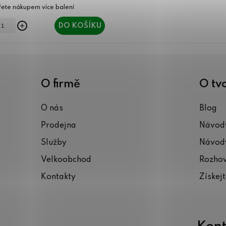
DO KOŠÍKU
O firmě
O tv
O nás
Blog
Prodejna
Návody
Služby
Návody
Velkoobchod
Rozho
Kontakty
Získej