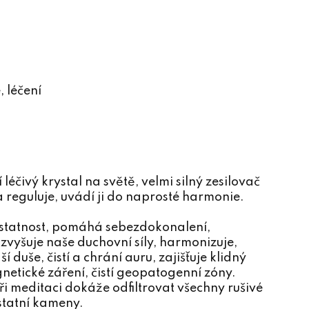
 léčení
 léčivý krystal na světě, velmi silný zesilovač
 a reguluje, uvádí ji do naprosté harmonie.
ostatnost, pomáhá sebezdokonalení,
zvyšuje naše duchovní síly, harmonizuje,
 duše, čistí a chrání auru, zajišťuje klidný
etické záření, čistí geopatogenní zóny.
Při meditaci dokáže odfiltrovat všechny rušivé
ostatní kameny.