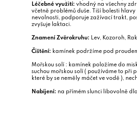
Léčebné využití:
vhodný na všechny zdr
včetně problémů duše. Tiší bolesti hlavy 
nevolnosti, podporuje zažívací trakt, po
zvyšuje laktaci.
Znamení Zvěrokruhu:
Lev, Kozoroh, Ra
Čištění:
kamínek podržíme pod proudem
Mořskou solí : kamínek položíme do mis
suchou mořskou solí ( používáme to při př
které by se neměly máčet ve vodě ), nec
Nabíjení:
na přímém slunci libovolně dl