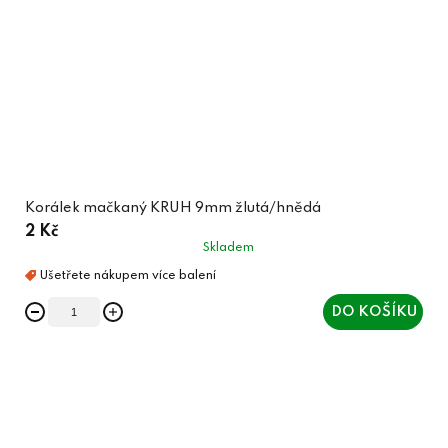
Korálek mačkaný KRUH 9mm žlutá/hnědá
2 Kč
Skladem
DO KOŠÍKU