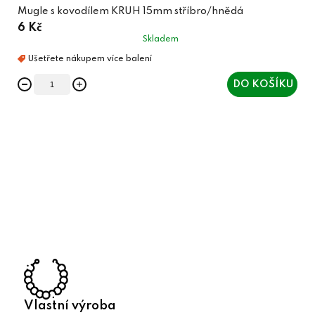
Mugle s kovodílem KRUH 15mm stříbro/hnědá
6 Kč
Skladem
DO KOŠÍKU
O
v
l
á
d
a
c
í
p
r
Vlastní výroba