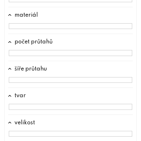
materiál
počet průtahů
šíře průtahu
tvar
velikost