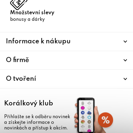
Množstevní slevy
bonusy a dárky
Z
Informace k nákupu
á
p
a
O firmě
t
í
O tvoření
Korálkový klub
Přihlašte se k odběru novinek
a získejte informace o
novinkách a přístup k akcím.