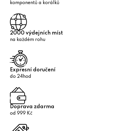
v
komponentů a korálků
k
y
v
ý
2000 výdejních míst
p
na každém rohu
i
s
u
Expresní doručení
do 24hod
Doprava zdarma
od 999 Kč