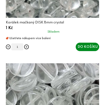
ů
Korálek mačkaný DISK 8mm crystal
1 Kč
Skladem
DO KOŠÍKU