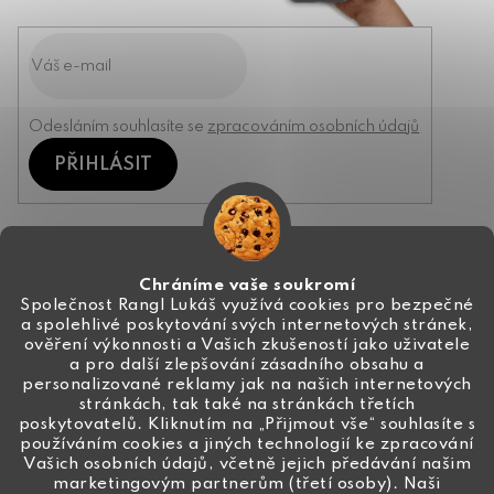
Odesláním souhlasíte se
zpracováním osobních údajů
PŘIHLÁSIT
Kontakt
Chráníme vaše soukromí
Společnost Rangl Lukáš využívá cookies pro bezpečné
a spolehlivé poskytování svých internetových stránek,
+420 774 444 191
ověření výkonnosti a Vašich zkušeností jako uživatele
a pro další zlepšování zásadního obsahu a
info
@
ceske-koralky.cz
personalizované reklamy jak na našich internetových
stránkách, tak také na stránkách třetích
poskytovatelů. Kliknutím na „Přijmout vše“ souhlasíte s
používáním cookies a jiných technologií ke zpracování
Vašich osobních údajů, včetně jejich předávání našim
marketingovým partnerům (třetí osoby). Naši