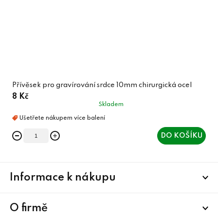
Přívěsek pro gravírování srdce 10mm chirurgická ocel
8 Kč
Skladem
DO KOŠÍKU
Z
Informace k nákupu
á
p
a
O firmě