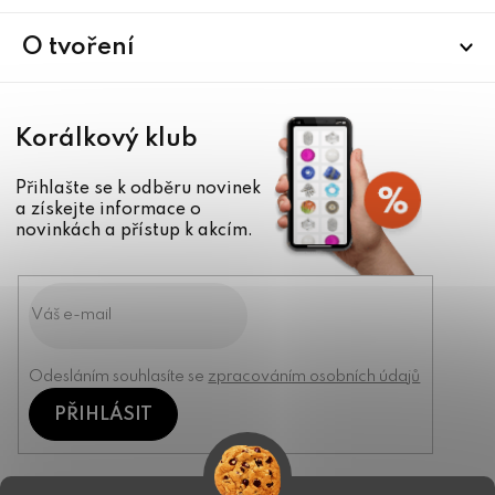
t
í
O tvoření
Korálkový klub
Přihlašte se k odběru novinek
a získejte informace o
novinkách a přístup k akcím.
Odesláním souhlasíte se
zpracováním osobních údajů
PŘIHLÁSIT