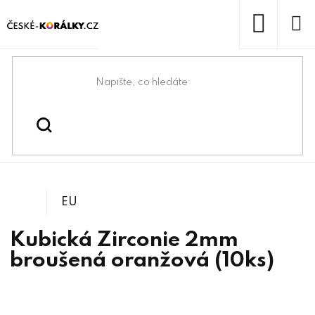
Přejít
na
obsah
NÁKUP
KOŠÍK
Domů
/
/
/
Kulaté korálky z
Korálky
Korálky z minerálů
minerálů
EU
Kubická Zirconie 2mm
broušená oranžová (10ks)