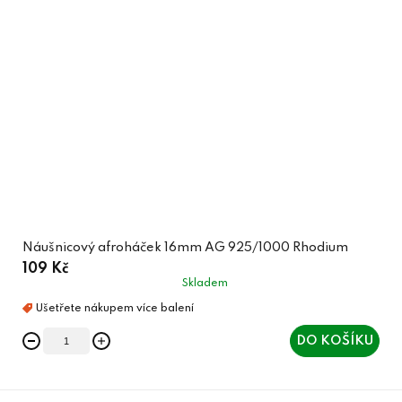
Náušnicový afroháček 16mm AG 925/1000 Rhodium
109 Kč
Skladem
DO KOŠÍKU
Z