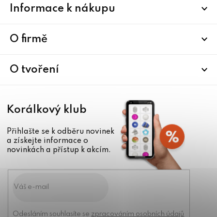
Informace k nákupu
á
p
a
O firmě
t
í
O tvoření
Korálkový klub
Přihlašte se k odběru novinek
a získejte informace o
novinkách a přístup k akcím.
Odesláním souhlasíte se
zpracováním osobních údajů