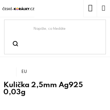
Přejít
na
obsah
NÁKUP
KOŠÍK
Domů
/
/
Bižuterní komponenty ze
Bižuterní komponenty
/
Korálky ze stříbra 925/1000
stříbra 925/1000
EU
Kulička 2,5mm Ag925
0,03g