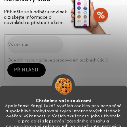
Přihlašte se k odběru novinek
a získejte informace o
novinkách a přístup k akcím.
Odesláním souhlasíte se
zpracováním osobních údajů
PŘIHLÁSIT
Kontakt
Chráníme vaše soukromí
Společnost Rangl Lukáš využívá cookies pro bezpečné
a spolehlivé poskytování svých internetových stránek,
+420 774 444 191
ověření výkonnosti a Vašich zkušeností jako uživatele
a pro další zlepšování zásadního obsahu a
info
@
ceske-koralky.cz
personalizované reklamy jak na našich internetových