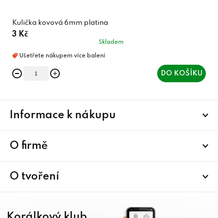
Kulička kovová 6mm platina
3 Kč
Skladem
DO KOŠÍKU
Z
Informace k nákupu
á
p
a
O firmě
t
í
O tvoření
Korálkový klub