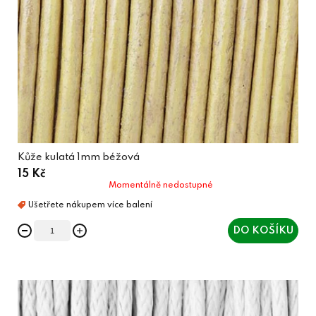
Kůže kulatá 1mm béžová
15 Kč
Momentálně nedostupné
DO KOŠÍKU