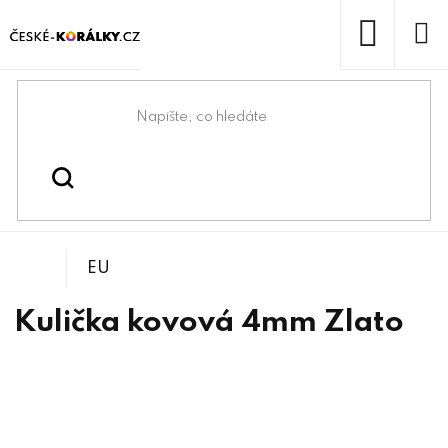
Přejít
na
obsah
NÁKUP
KOŠÍK
Domů
/
/
Kovové korálky
Korálky
EU
Kulička kovová 4mm Zlato