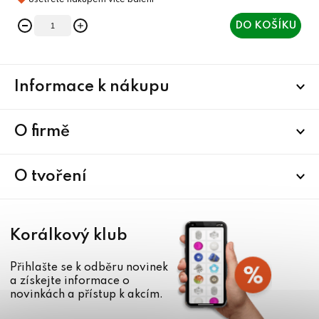
DO KOŠÍKU
Z
Informace k nákupu
á
p
a
O firmě
t
í
O tvoření
Korálkový klub
Přihlašte se k odběru novinek
a získejte informace o
novinkách a přístup k akcím.