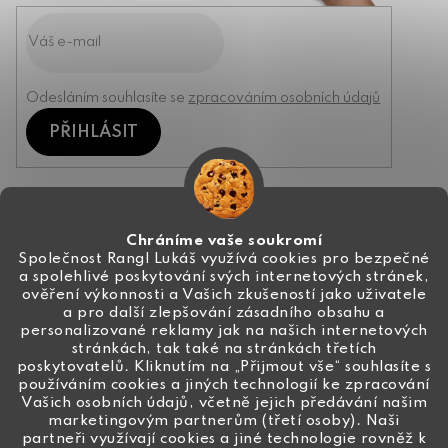
Odesláním souhlasíte se
zpracováním osobních údajů
PŘIHLÁSIT
Kontakt
Chráníme vaše soukromí
Společnost Rangl Lukáš využívá cookies pro bezpečné
a spolehlivé poskytování svých internetových stránek,
+420 774 444 191
ověření výkonnosti a Vašich zkušeností jako uživatele
a pro další zlepšování zásadního obsahu a
info
@
ceske-koralky.cz
personalizované reklamy jak na našich internetových
stránkách, tak také na stránkách třetích
poskytovatelů. Kliknutím na „Přijmout vše“ souhlasíte s
používáním cookies a jiných technologií ke zpracování
Vašich osobních údajů, včetně jejich předávání našim
marketingovým partnerům (třetí osoby). Naši
partneři využívají cookies a jiné technologie rovněž k