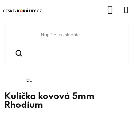
Přejít
na
obsah
NÁKUP
KOŠÍK
Domů
/
/
Kovové korálky
Korálky
EU
Kulička kovová 5mm
Rhodium