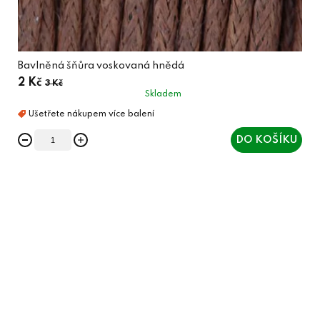
Bavlněná šňůra voskovaná hnědá
2 Kč
3 Kč
Skladem
DO KOŠÍKU