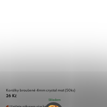
Korálky broušené 4mm crystal mat (50ks)
26 Kč
Skladem