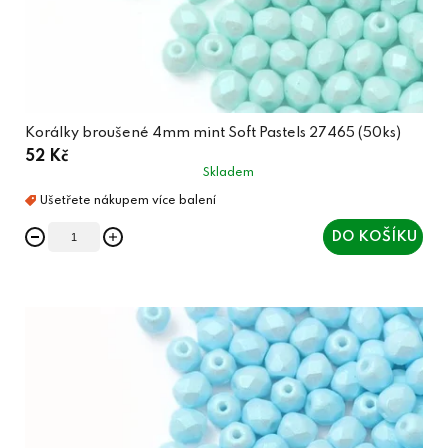
t
ů
Korálky broušené 4mm mint Soft Pastels 27465 (50ks)
52 Kč
Skladem
DO KOŠÍKU