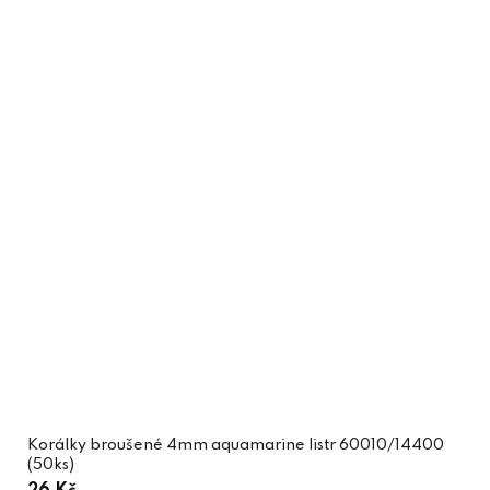
Korálky broušené 4mm aquamarine listr 60010/14400
(50ks)