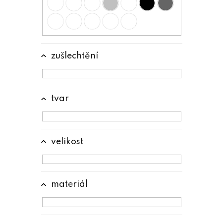
e
l
zušlechtění
tvar
velikost
materiál