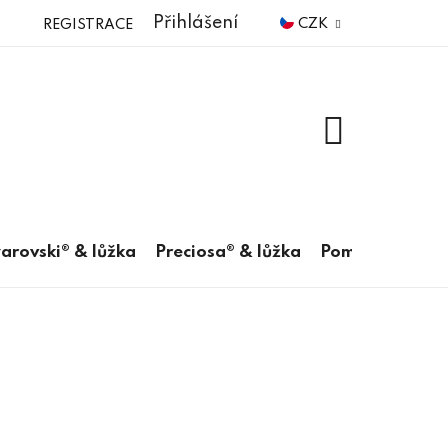
Přihlášení
CZK
REGISTRACE
NÁKUPNÍ
KOŠÍK
arovski® & lůžka
Preciosa® & lůžka
Pomůcky