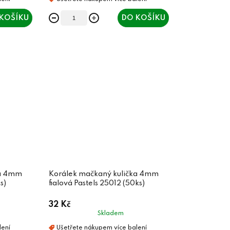
KOŠÍKU
DO KOŠÍKU
ka 4mm
Korálek mačkaný kulička 4mm
s)
fialová Pastels 25012 (50ks)
32 Kč
Skladem