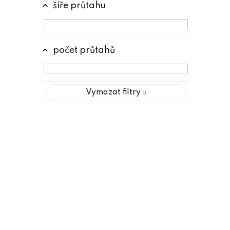
šíře průtahu
počet průtahů
Vymazat filtry