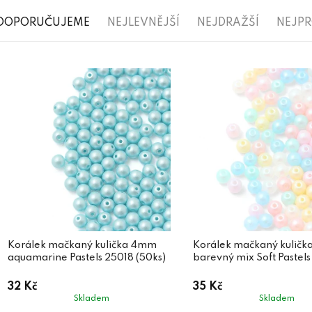
Ř
DOPORUČUJEME
NEJLEVNĚJŠÍ
NEJDRAŽŠÍ
NEJP
a
V
z
ý
e
p
n
i
í
s
p
p
r
r
o
o
d
d
Korálek mačkaný kulička 4mm
Korálek mačkaný kulič
u
aquamarine Pastels 25018 (50ks)
barevný mix Soft Pastels
u
k
32 Kč
35 Kč
k
t
Skladem
Skladem