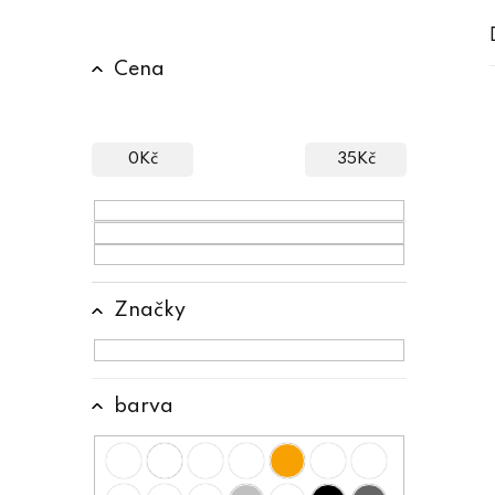
P
Cena
o
s
t
0
Kč
35
Kč
r
a
n
n
Značky
í
p
barva
a
n