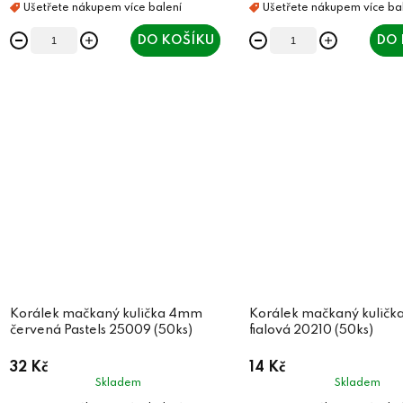
t
ů
ů
DO KOŠÍKU
DO 
Korálek mačkaný kulička 4mm
Korálek mačkaný kulič
červená Pastels 25009 (50ks)
fialová 20210 (50ks)
32 Kč
14 Kč
Skladem
Skladem