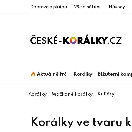
Přejít
Doprava a platba
Vše o nákupu
Návody
na
obsah
Aktuálně frčí
Korálky
Bižuterní ko
Domů
/
/
/
Kuličky
Korálky
Mačkané korálky
Korálky ve tvaru k