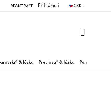
Přihlášení
CZK
REGISTRACE
NÁKUPNÍ
KOŠÍK
arovski® & lůžka
Preciosa® & lůžka
Pomůcky