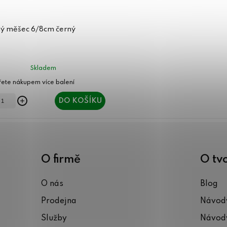
ý měšec 6/8cm černý
Skladem
DO KOŠÍKU
O firmě
O tv
O nás
Blog
Prodejna
Návody
Služby
Návody