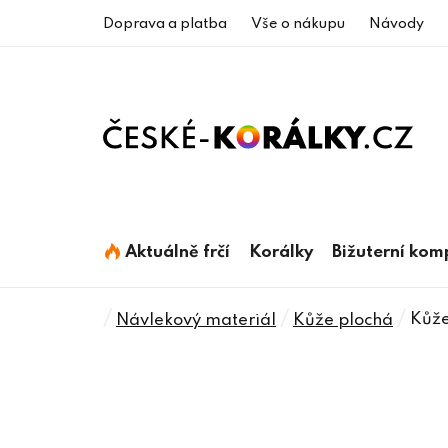
Přejít
Doprava a platba
Vše o nákupu
Návody
na
obsah
Aktuálně frčí
Korálky
Bižuterní ko
Domů
/
/
/
Kůže
Návlekový materiál
Kůže plochá