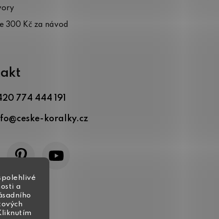
vory
te 300 Kč za návod
akt
420 774 444 191
nfo
@
ceske-koralky.cz
spolehlivé
osti a
zásadního
tových
Kliknutím