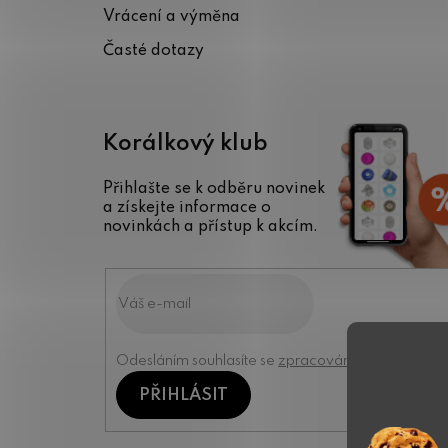
Vrácení a výměna
Časté dotazy
Korálkový klub
Přihlašte se k odběru novinek
a získejte informace o
novinkách a přístup k akcím.
Odesláním souhlasíte se
zpracováním osobních úd
PŘIHLÁSIT