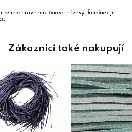
arevném provedení tmavě béžový. Řemínek je
ks.