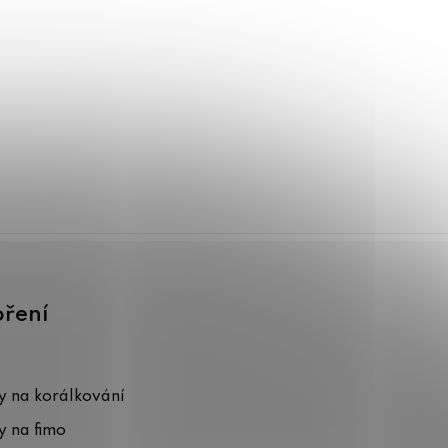
oření
 na korálkování
 na fimo