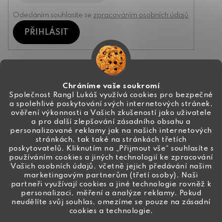
Odesláním souhlasíte se
zpracováním osobních údajů
PŘIHLÁSIT
Kontakt
Chráníme vaše soukromí
Společnost Rangl Lukáš využívá cookies pro bezpečné
a spolehlivé poskytování svých internetových stránek,
+420 774 444 191
ověření výkonnosti a Vašich zkušeností jako uživatele
a pro další zlepšování zásadního obsahu a
info
@
ceske-koralky.cz
personalizované reklamy jak na našich internetových
stránkách, tak také na stránkách třetích
poskytovatelů. Kliknutím na „Přijmout vše“ souhlasíte s
používáním cookies a jiných technologií ke zpracování
Vašich osobních údajů, včetně jejich předávání našim
marketingovým partnerům (třetí osoby). Naši
partneři využívají cookies a jiné technologie rovněž k
personalizaci, měření a analýze reklamy. Pokud
neudělíte svůj souhlas, omezíme se pouze na zásadní
cookies a technologie.