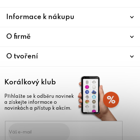
Z
Informace k nákupu
á
p
a
O firmě
t
í
O tvoření
Korálkový klub
Přihlašte se k odběru novinek
a získejte informace o
novinkách a přístup k akcím.