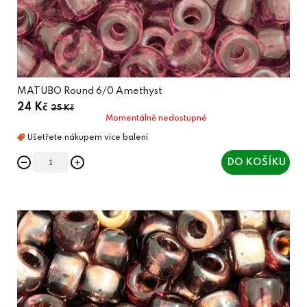
t
ů
MATUBO Round 6/0 Amethyst
24 Kč
25 Kč
Momentálně nedostupné
DO KOŠÍKU