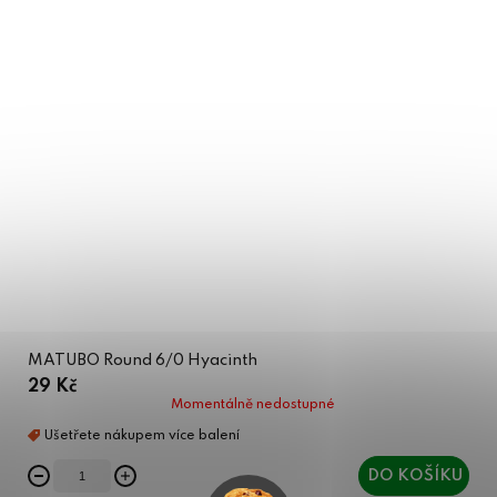
MATUBO Round 6/0 Hyacinth
29 Kč
Momentálně nedostupné
DO KOŠÍKU