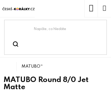
Přejít
na
obsah
NÁKUP
KOŠÍK
Domů
/
/
/
MATUBO™Round 8/0
Korálky
Rokajlové korálky
MATUBO™
MATUBO Round 8/0 Jet
Matte