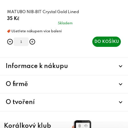
MATUBO NIB-BIT Crystal Gold Lined
35 Kč
Skladem
DO KOŠÍKU
Z
Informace k nákupu
á
p
a
O firmě
t
í
O tvoření
Korálkový klub