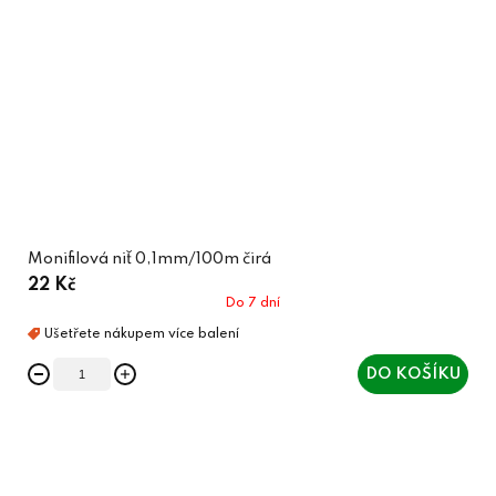
Monifilová niť 0,1mm/100m čirá
22 Kč
Do 7 dní
DO KOŠÍKU