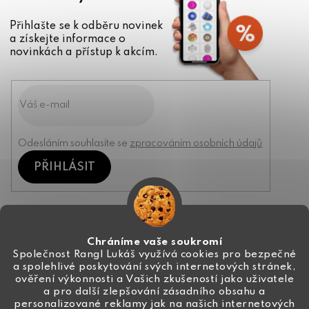
Přihlašte se k odběru novinek
a získejte informace o
novinkách a přístup k akcím.
Odesláním souhlasíte se
zpracováním osobních údajů
PŘIHLÁSIT
Kontakt
Chráníme vaše soukromí
Společnost Rangl Lukáš využívá cookies pro bezpečné
a spolehlivé poskytování svých internetových stránek,
+420 774 444 191
ověření výkonnosti a Vašich zkušeností jako uživatele
a pro další zlepšování zásadního obsahu a
info
@
ceske-koralky.cz
personalizované reklamy jak na našich internetových