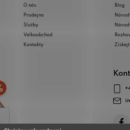
O nás
Blog
Prodejna
Návody
Služby
Návody
Velkoobchod
Rozho
Kontakty
Získej
Kont
+
i