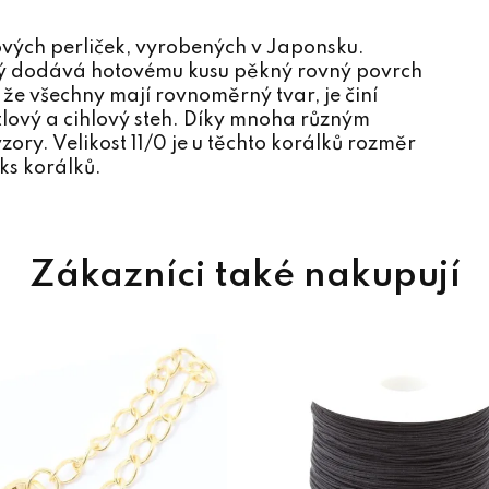
lových perliček, vyrobených v Japonsku.
terý dodává hotovému kusu pěkný rovný povrch
 že všechny mají rovnoměrný tvar, je činí
tlový a cihlový steh. Díky mnoha různým
zory. Velikost 11/0 je u těchto korálků rozměr
ks korálků.