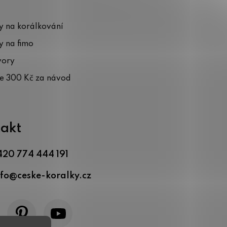
 na korálkování
 na fimo
vory
te 300 Kč za návod
akt
420 774 444 191
nfo
@
ceske-koralky.cz