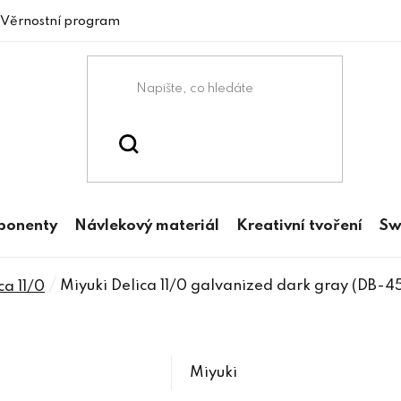
Věrnostní program
mponenty
Návlekový materiál
Kreativní tvoření
Sw
/
Miyuki Delica 11/0 galvanized dark gray (DB-4
ca 11/0
Miyuki