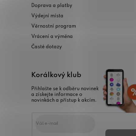
p
Doprava a platby
a
Výdejní místa
t
Věrnostní program
í
Vrácení a výměna
Časté dotazy
Korálkový klub
Přihlašte se k odběru novinek
a získejte informace o
novinkách a přístup k akcím.