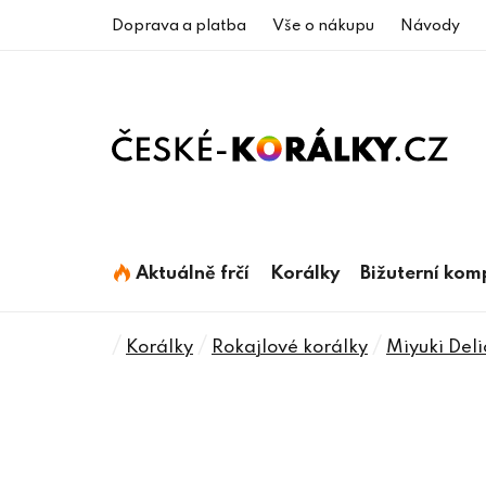
Přejít
Doprava a platba
Vše o nákupu
Návody
na
obsah
Aktuálně frčí
Korálky
Bižuterní ko
Domů
/
/
/
Korálky
Rokajlové korálky
Miyuki Deli