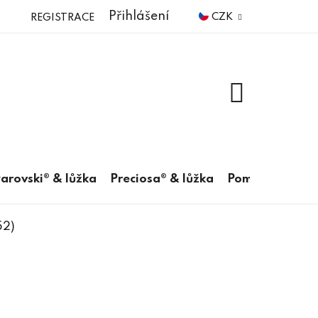
Přihlášení
CZK
REGISTRACE
NÁKUPNÍ
KOŠÍK
arovski® & lůžka
Preciosa® & lůžka
Pomůcky
52)