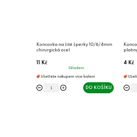
Koncovka na šité šperky 10/6/4mm
Konco
chirurgická ocel
platin
11 Kč
4 Kč
Skladem
DO KOŠÍKU