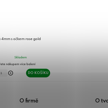
a 4mm s očkem rose gold
Skladem
DO KOŠÍKU
O firmě
O tv