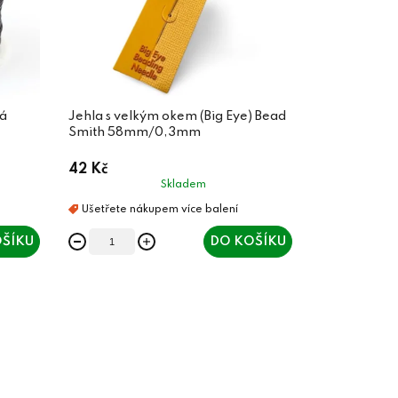
á
Jehla s velkým okem (Big Eye) Bead
Smith 58mm/0,3mm
42 Kč
Skladem
ŠÍKU
DO KOŠÍKU