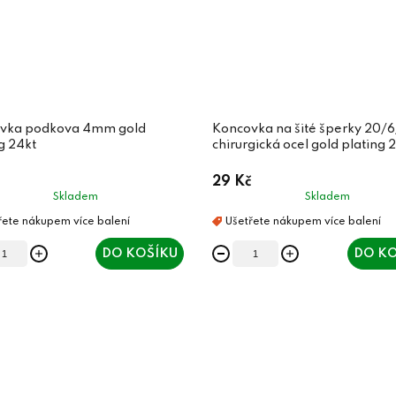
vka podkova 4mm gold
Koncovka na šité šperky 20
g 24kt
chirurgická ocel gold plating 
29 Kč
Skladem
Skladem
DO KOŠÍKU
DO KO