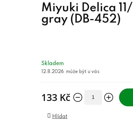
Miyuki Delica 11
gray (DB-452)
Skladem
12.8.2026
133 Kč
Měrná cena:
Hlídat