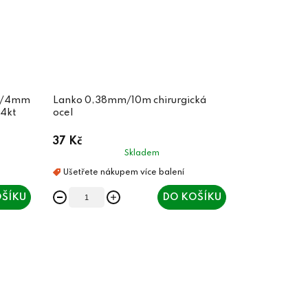
/6/4mm
Lanko 0,38mm/10m chirurgická
24kt
ocel
37 Kč
Skladem
ŠÍKU
DO KOŠÍKU