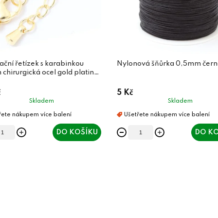
ační řetízek s karabinkou
Nylonová šňůrka 0,5mm čern
hirurgická ocel gold plating
č
5 Kč
Skladem
Skladem
DO KOŠÍKU
DO KO