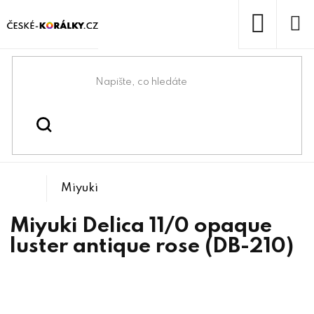
Přejít
na
obsah
NÁKUP
KOŠÍK
Domů
/
/
/
Miyuki Delica 11/0
Korálky
Rokajlové korálky
Miyuki
Miyuki Delica 11/0 opaque
luster antique rose (DB-210)