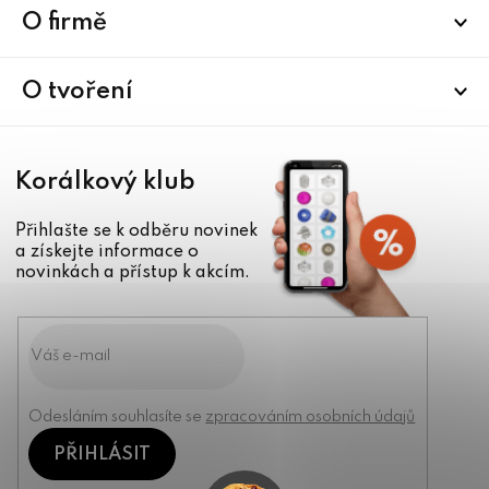
a
O firmě
t
í
O tvoření
Korálkový klub
Přihlašte se k odběru novinek
a získejte informace o
novinkách a přístup k akcím.
Odesláním souhlasíte se
zpracováním osobních údajů
PŘIHLÁSIT