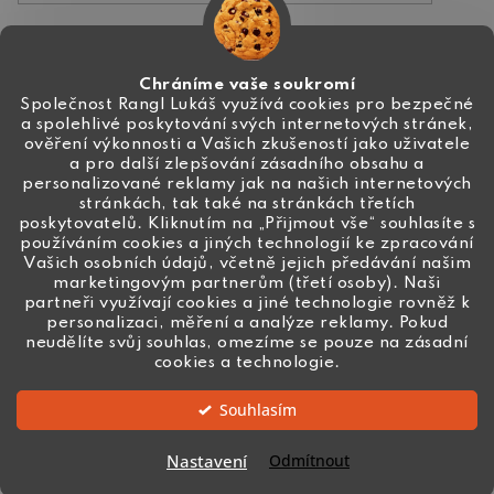
Kontakt
Chráníme vaše soukromí
Společnost Rangl Lukáš využívá cookies pro bezpečné
a spolehlivé poskytování svých internetových stránek,
+420 774 444 191
ověření výkonnosti a Vašich zkušeností jako uživatele
a pro další zlepšování zásadního obsahu a
info
@
ceske-koralky.cz
personalizované reklamy jak na našich internetových
stránkách, tak také na stránkách třetích
poskytovatelů. Kliknutím na „Přijmout vše“ souhlasíte s
používáním cookies a jiných technologií ke zpracování
Vašich osobních údajů, včetně jejich předávání našim
marketingovým partnerům (třetí osoby). Naši
partneři využívají cookies a jiné technologie rovněž k
personalizaci, měření a analýze reklamy. Pokud
neudělíte svůj souhlas, omezíme se pouze na zásadní
cookies a technologie.
Souhlasím
Vytvořil Shoptet
Nastavení
Odmítnout