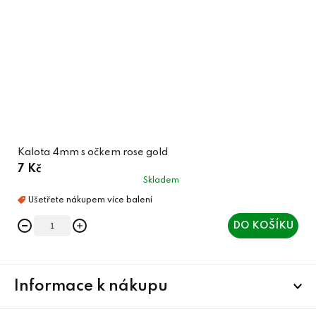
Kalota 4mm s očkem rose gold
7 Kč
Skladem
DO KOŠÍKU
Z
Informace k nákupu
á
p