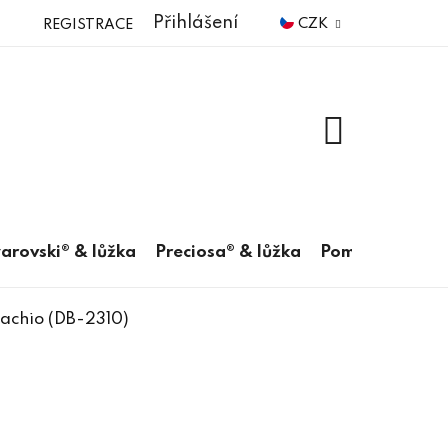
Přihlášení
CZK
REGISTRACE
NÁKUPNÍ
KOŠÍK
arovski® & lůžka
Preciosa® & lůžka
Pomůcky
tachio (DB-2310)