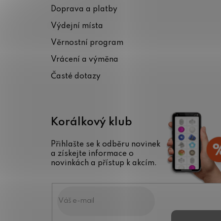
p
Doprava a platby
a
Výdejní místa
t
Věrnostní program
í
Vrácení a výměna
Časté dotazy
Korálkový klub
Přihlašte se k odběru novinek
a získejte informace o
novinkách a přístup k akcím.