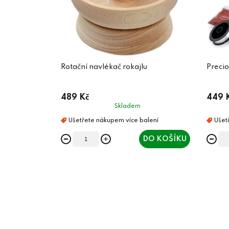
Rotační navlékač rokajlu
489 Kč
449 
Skladem
DO KOŠÍKU