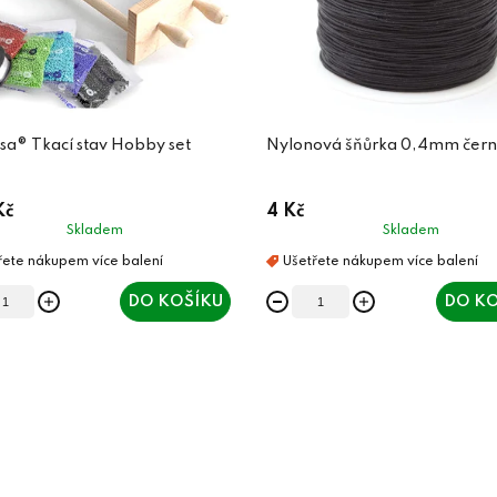
Preciosa® Tkací stav Hobby set
Nylonová šňůrka 0,4mm čer
Kč
4 Kč
Skladem
Skladem
DO KOŠÍKU
DO KO