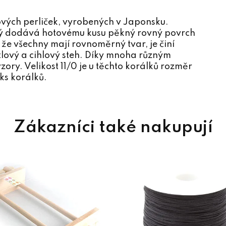
lových perliček, vyrobených v Japonsku.
terý dodává hotovému kusu pěkný rovný povrch
 že všechny mají rovnoměrný tvar, je činí
tlový a cihlový steh. Díky mnoha různým
zory. Velikost 11/0 je u těchto korálků rozměr
ks korálků.