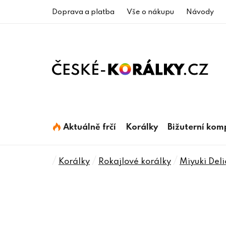
Přejít
Doprava a platba
Vše o nákupu
Návody
na
obsah
Aktuálně frčí
Korálky
Bižuterní ko
Domů
/
/
/
Korálky
Rokajlové korálky
Miyuki Deli