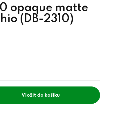
1/0 opaque matte
chio (DB-2310)
do košíku