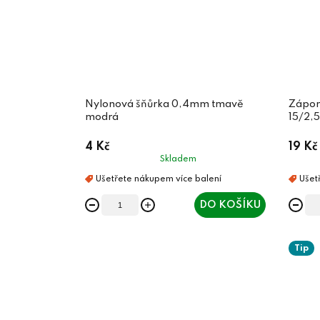
Nylonová šňůrka 0,4mm tmavě
Zápon
modrá
15/2,
4 Kč
19 Kč
Skladem
DO KOŠÍKU
Tip