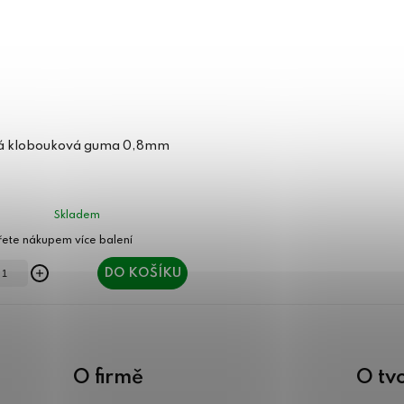
á klobouková guma 0,8mm
Skladem
DO KOŠÍKU
O firmě
O tv