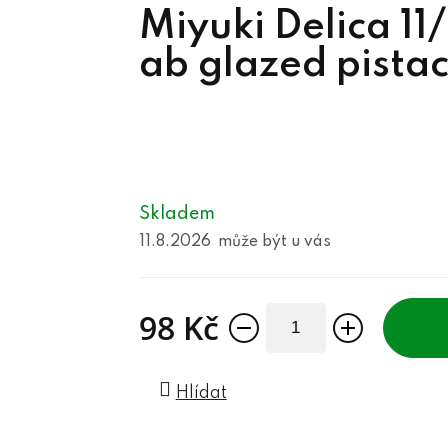
Miyuki Delica 1
ab glazed pista
Skladem
11.8.2026
98 Kč
Měrná cena:
Hlídat