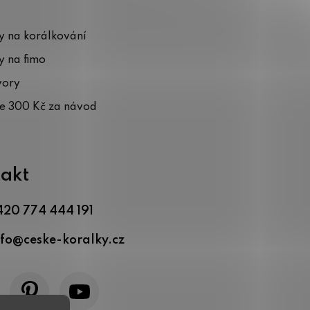
 na korálkování
 na fimo
vory
te 300 Kč za návod
akt
420 774 444 191
nfo
@
ceske-koralky.cz