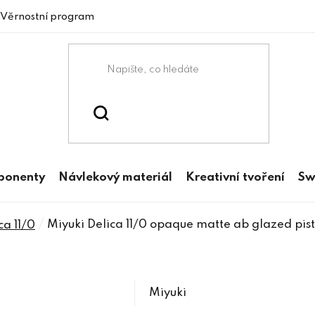
Věrnostní program
mponenty
Návlekový materiál
Kreativní tvoření
Sw
/
Miyuki Delica 11/0 opaque matte ab glazed pis
ca 11/0
Miyuki