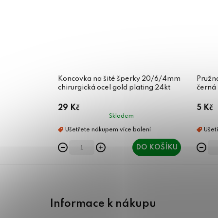
Koncovka na šité šperky 20/6/4mm
Pružn
chirurgická ocel gold plating 24kt
černá
29 Kč
5 Kč
Skladem
DO KOŠÍKU
Z
á
Informace k nákupu