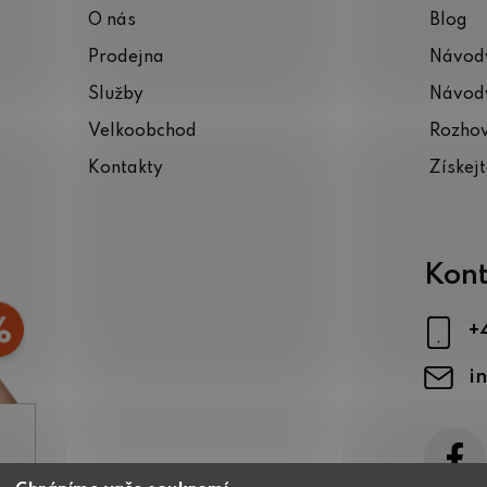
O nás
Blog
Prodejna
Návody
Služby
Návody
Velkoobchod
Rozho
Kontakty
Získej
Kont
+
i