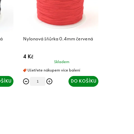
ná
Nylonová šňůrka 0,4mm červená
4 Kč
Skladem
ŠÍKU
DO KOŠÍKU