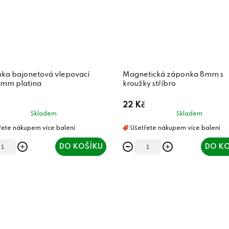
ka bajonetová vlepovací
Magnetická záponka 8mm s
5mm platina
kroužky stříbro
22 Kč
Skladem
Skladem
DO KOŠÍKU
DO KO