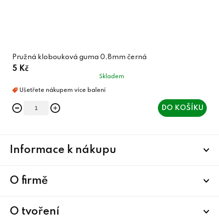
Pružná klobouková guma 0,8mm černá
5 Kč
Skladem
DO KOŠÍKU
Z
Informace k nákupu
á
p
a
O firmě
t
í
O tvoření