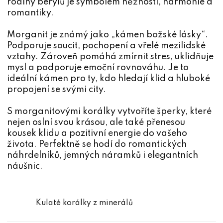
rodiny berylů je symbolem něžnosti, harmonie a
romantiky.
Morganit je známý jako „kámen božské lásky“.
Podporuje soucit, pochopení a vřelé mezilidské
vztahy. Zároveň pomáhá zmírnit stres, uklidňuje
mysl a podporuje emoční rovnováhu. Je to
ideální kámen pro ty, kdo hledají klid a hluboké
propojení se svými city.
S morganitovými korálky vytvoříte šperky, které
nejen oslní svou krásou, ale také přenesou
kousek klidu a pozitivní energie do vašeho
života. Perfektně se hodí do romantických
náhrdelníků, jemných náramků i elegantních
náušnic.
Kulaté korálky z minerálů