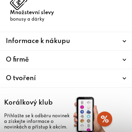
Množstevní slevy
bonusy a dárky
Z
Informace k nákupu
á
p
a
O firmě
t
í
O tvoření
Korálkový klub
Přihlašte se k odběru novinek
a získejte informace o
novinkách a přístup k akcím.