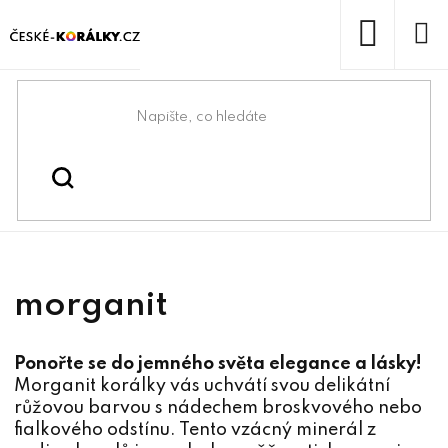
Přejít
na
obsah
NÁKUP
KOŠÍK
Domů
/
/
/
morganit
Korálky
Korálky z minerálů
morganit
Ponořte se do jemného světa elegance a lásky!
Morganit korálky vás uchvátí svou delikátní
růžovou barvou s nádechem broskvového nebo
fialkového odstínu. Tento vzácný minerál z