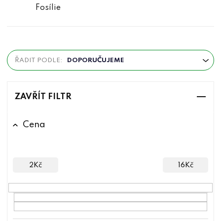
Fosílie
Ř
ŘADIT PODLE:
DOPORUČUJEME
a
z
e
ZAVŘÍT FILTR
n
í
Cena
p
r
o
2
Kč
16
Kč
d
u
k