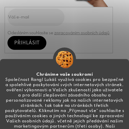
Odesláním souhlasíte se
zpracováním osobních údajů
PŘIHLÁSIT
Kontakt
Chráníme vaše soukromí
Společnost Rangl Lukáš využívá cookies pro bezpečné
a spolehlivé poskytování svých internetových stránek,
+420 774 444 191
ověření výkonnosti a Vašich zkušeností jako uživatele
a pro další zlepšování zásadního obsahu a
info
@
ceske-koralky.cz
personalizované reklamy jak na našich internetových
stránkách, tak také na stránkách třetích
poskytovatelů. Kliknutím na „Přijmout vše“ souhlasíte s
používáním cookies a jiných technologií ke zpracování
Vašich osobních údajů, včetně jejich předávání našim
marketingovým partnerům (třetí osoby). Naši