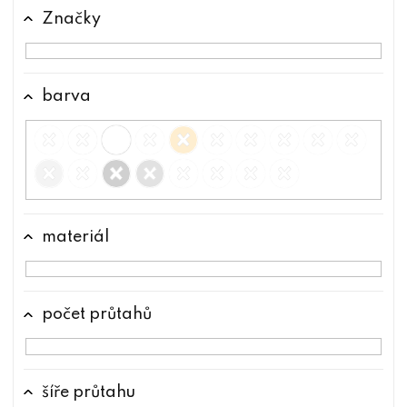
t
Značky
ů
barva
materiál
počet průtahů
šíře průtahu