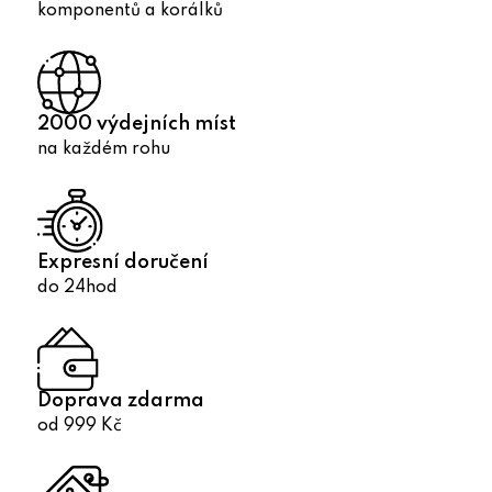
v
komponentů a korálků
k
y
v
ý
2000 výdejních míst
p
na každém rohu
i
s
u
Expresní doručení
do 24hod
Doprava zdarma
od 999 Kč