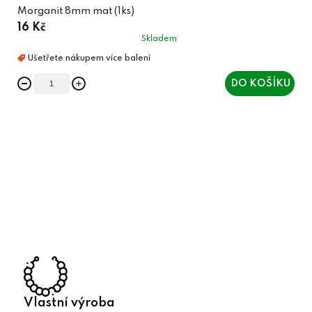
Morganit 8mm mat (1ks)
16 Kč
Skladem
DO KOŠÍKU
O
v
l
á
d
a
c
í
p
r
Vlastní výroba