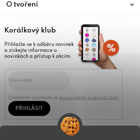
í
O tvoření
Korálkový klub
Přihlašte se k odběru novinek
a získejte informace o
novinkách a přístup k akcím.
Odesláním souhlasíte se
zpracováním osobních údajů
PŘIHLÁSIT