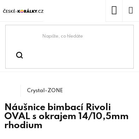
Přejít
na
obsah
NÁKUP
KOŠÍK
Domů
/
/
Komponenty na Swarovski®
Swarovski® & lůžka
/
4122 Rivoli Oval
Crystals
Crystal-ZONE
Náušnice bimbací Rivoli
OVAL s okrajem 14/10,5mm
rhodium