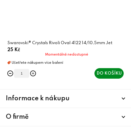
Swarovski® Crystals Rivoli Oval 4122 14/10,5mm Jet
25 Kč
Momentálně nedostupné
DO KOŠÍKU
Z
Informace k nákupu
á
p
a
O firmě
t