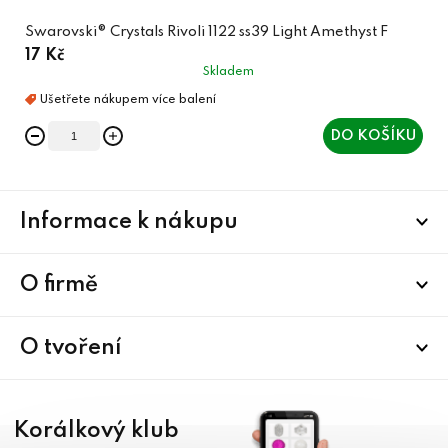
Swarovski® Crystals Rivoli 1122 ss39 Light Amethyst F
17 Kč
Skladem
DO KOŠÍKU
Z
Informace k nákupu
á
p
a
O firmě
t
í
O tvoření
Korálkový klub