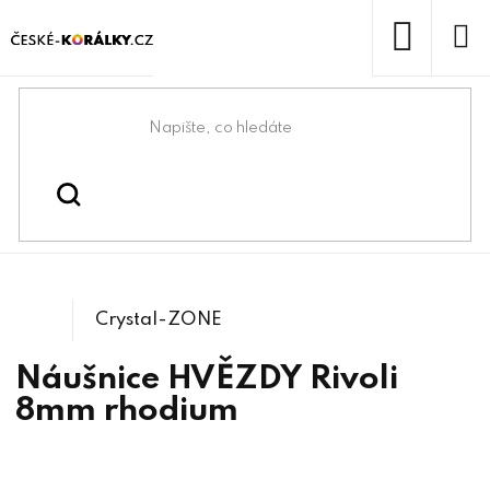
Přejít
na
obsah
NÁKUP
KOŠÍK
Domů
/
/
Komponenty na Swarovski®
Swarovski® & lůžka
/
1122 Rivoli
Crystals
Crystal-ZONE
Náušnice HVĚZDY Rivoli
8mm rhodium